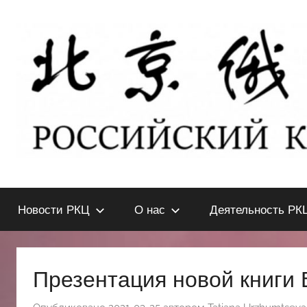
Перейти
к
содержимому
北
РОССИЙСКИЙ
КУЛЬТУРНЫЙ
Новости РКЦ
О нас
Деятельность РК
ЦЕНТР
京
В
ПЕКИНЕ
俄
Презентация новой книги
罗