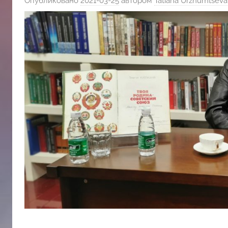
Опубликовано
2021-03-25
автором
Tatiana Urzhumtseva
斯
文
化
中
心