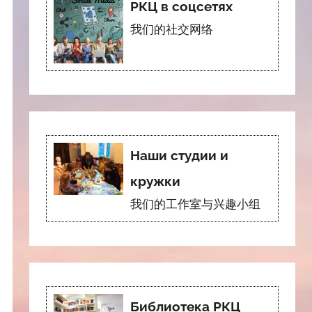
РКЦ в соцсетях
我们的社交网络
Наши студии и
кружки
我们的工作室与兴趣小组
Библиотека РКЦ