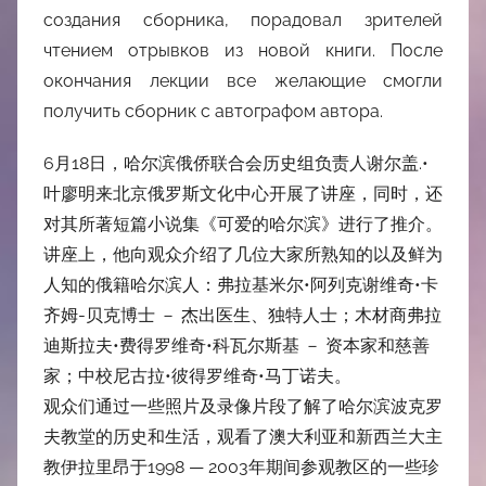
создания сборника, порадовал зрителей
чтением отрывков из новой книги. После
окончания лекции все желающие смогли
получить сборник с автографом автора.
6月18日，哈尔滨俄侨联合会历史组负责人谢尔盖.•
叶廖明来北京俄罗斯文化中心开展了讲座，同时，还
对其所著短篇小说集《可爱的哈尔滨》进行了推介。
讲座上，他向观众介绍了几位大家所熟知的以及鲜为
人知的俄籍哈尔滨人：弗拉基米尔•阿列克谢维奇•卡
齐姆-贝克博士 － 杰出医生、独特人士；木材商弗拉
迪斯拉夫•费得罗维奇•科瓦尔斯基 － 资本家和慈善
家；中校尼古拉•彼得罗维奇•马丁诺夫。
观众们通过一些照片及录像片段了解了哈尔滨波克罗
夫教堂的历史和生活，观看了澳大利亚和新西兰大主
教伊拉里昂于1998 — 2003年期间参观教区的一些珍