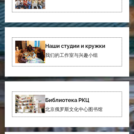
Наши студии и кружки
我们的工作室与兴趣小组
Библиотека РКЦ
北京俄罗斯文化中心图书馆