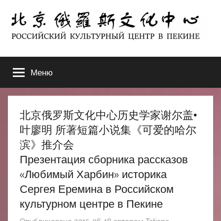
Перейти
к
содержимому
北
РОССИЙСКИЙ
КУЛЬТУРНЫЙ
Меню
京
ЦЕНТР
В
ПЕКИНЕ
俄
北京俄罗斯文化中心历史学家谢尔盖•
罗
叶廖明 所著短篇小说集《可爱的哈尔
滨》推介会
斯
Презентация сборника рассказов
«Любимый Харбин» историка
文
Сергея Еремина в Российском
化
культурном центре в Пекине