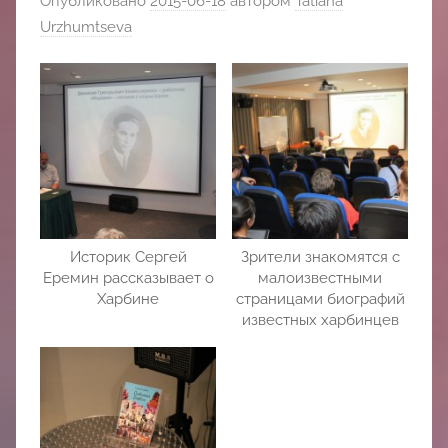
Опубликовано
2015-06-18
автором
Tatiana
中
Urzhumtseva
心
Историк Сергей
Зрители знакомятся с
Еремин рассказывает о
малоизвестными
Харбине
страницами биографий
известных харбинцев