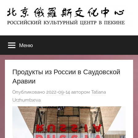
Перейти
к
содержимому
北
РОССИЙСКИЙ
КУЛЬТУРНЫЙ
Меню
京
ЦЕНТР
В
ПЕКИНЕ
俄
Продукты из России в Саудовской
罗
Аравии
Опубликовано
2022-09-14
автором
Tatiana
斯
Urzhumtseva
文
化