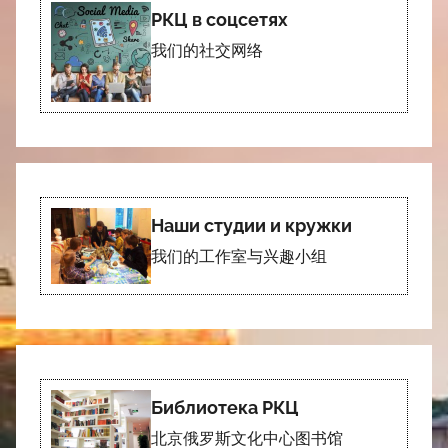
РКЦ в соцсетях
我们的社交网络
Наши студии и кружки
我们的工作室与兴趣小组
Библиотека РКЦ
北京俄罗斯文化中心图书馆