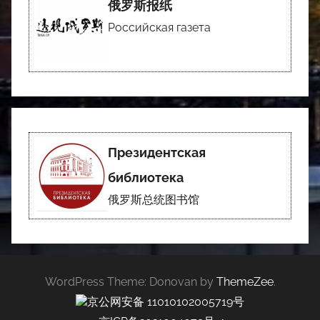
俄罗斯报纸
Российская газета
Президентская
библиотека
俄罗斯总统图书馆
WordPress Theme: Donovan by
ThemeZee
.
京公网安备 11010102005719号