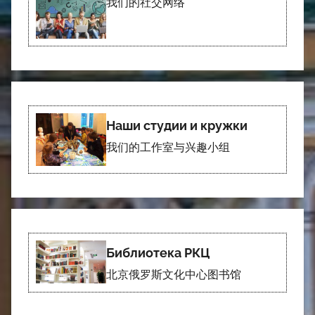
我们的社交网络
Наши студии и кружки
我们的工作室与兴趣小组
Библиотека РКЦ
北京俄罗斯文化中心图书馆