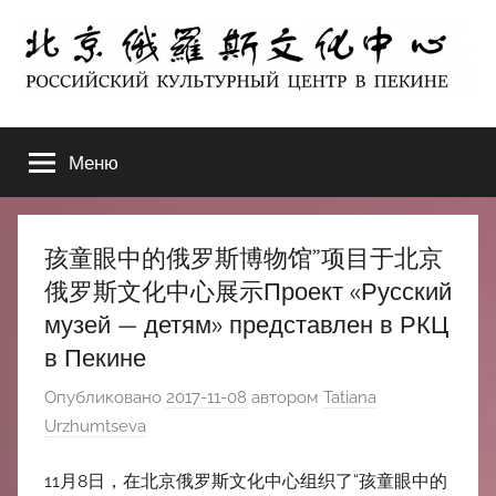
Перейти
к
содержимому
北
РОССИЙСКИЙ
КУЛЬТУРНЫЙ
Меню
京
ЦЕНТР
В
ПЕКИНЕ
俄
孩童眼中的俄罗斯博物馆”项目于北京
罗
俄罗斯文化中心展示Проект «Русский
музей — детям» представлен в РКЦ
斯
в Пекине
文
Опубликовано
2017-11-08
автором
Tatiana
Urzhumtseva
化
11月8日，在北京俄罗斯文化中心组织了“孩童眼中的