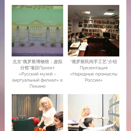
北京“俄罗斯博物馆：虚拟
“俄罗斯民间手工艺”介绍
分馆”项目Проект
Презентация
«Русский музей –
«Народные промыслы
виртуальный филиал» в
России»
Пекине