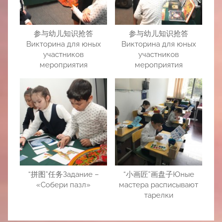
参与幼儿知识抢答
参与幼儿知识抢答
Викторина для юных
Викторина для юных
участников
участников
мероприятия
мероприятия
“拼图”任务Задание –
“小画匠”画盘子Юные
«Собери пазл»
мастера расписывают
тарелки