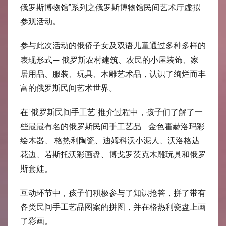
中
俄罗斯博物馆”系列之俄罗斯博物馆民间艺术厅虚拟
参观活动。
心
参与此次活动的俄侨子女及双语儿童通过多种多样的
表现形式— 俄罗斯农村建筑、农民的小屋装饰、家
居用品、服装、玩具、木雕艺术品，认识了绚烂而丰
富的俄罗斯民间艺术世界。
在“俄罗斯民间手工艺”推介过程中，孩子们了解了一
些最最有名的俄罗斯民间手工艺品—金色霍赫洛玛彩
绘木器、 格热利陶瓷、迪姆科沃小泥人、沃洛格达
花边、若斯托沃彩画盘、博戈罗茨克木雕玩具和俄罗
斯套娃。
互动环节中，孩子们积极参与了知识抢答，拼了带有
各类民间手工艺品图案的拼图，并在格热利瓷盘上画
了彩画。