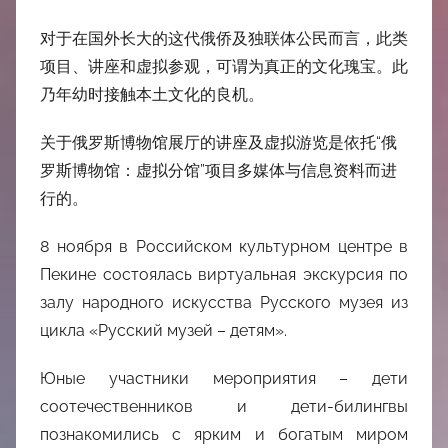
对于在国外长大的这代俄侨及独联体公民而言，此类
项目、讲座和虚拟参观，可谓为真正的文化瑰宝。此
乃年幼时接触本土文化的良机。
关于俄罗斯博物馆展厅的讲座及虚拟游览是依托“俄
罗斯博物馆：虚拟分馆”项目多媒体与信息资料而进
行的。
8 ноября в Российском культурном центре в
Пекине состоялась виртуальная экскурсия по
залу народного искусства Русского музея из
цикла «Русский музей – детям».
Юные участники мероприятия – дети
соотечественников и дети-билингвы
познакомились с ярким и богатым миром