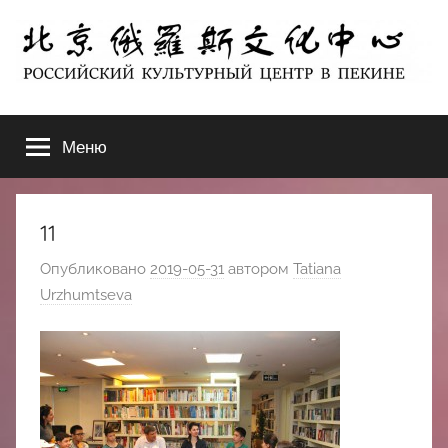
Перейти
к
содержимому
北
РОССИЙСКИЙ
КУЛЬТУРНЫЙ
Меню
京
ЦЕНТР
В
ПЕКИНЕ
俄
11
罗
Опубликовано
2019-05-31
автором
Tatiana
Urzhumtseva
斯
文
化