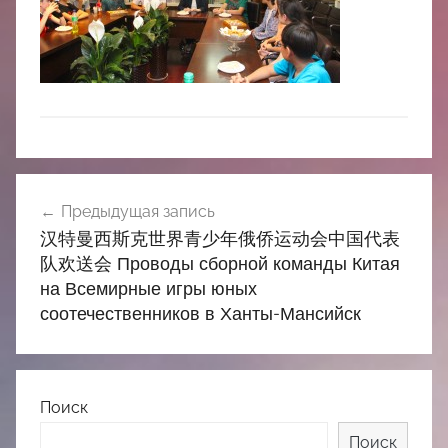
中
心
Навигация
Предыдущая запись
по
汉特曼西斯克世界青少年俄侨运动会中国代表
записям
队欢送会 Проводы сборной команды Китая
на Всемирные игры юных
соотечественников в Ханты-Мансийск
Поиск
Поиск