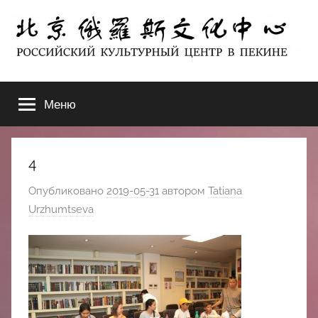
Перейти
к
содержимому
北
РОССИЙСКИЙ
КУЛЬТУРНЫЙ
Меню
京
ЦЕНТР
В
ПЕКИНЕ
俄
4
罗
Опубликовано
2019-05-31
автором
Tatiana
Urzhumtseva
斯
文
化