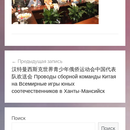
中
心
Навигация
Предыдущая запись
по
汉特曼西斯克世界青少年俄侨运动会中国代表
записям
队欢送会 Проводы сборной команды Китая
на Всемирные игры юных
соотечественников в Ханты-Мансийск
Поиск
Поиск