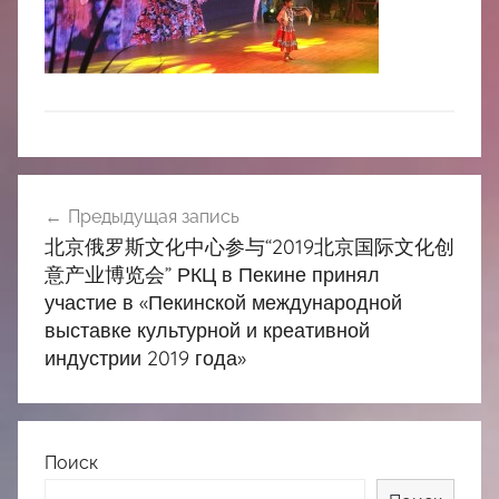
中
心
Навигация
Предыдущая запись
по
北京俄罗斯文化中心参与“2019北京国际文化创
записям
意产业博览会” РКЦ в Пекине принял
участие в «Пекинской международной
выставке культурной и креативной
индустрии 2019 года»
Поиск