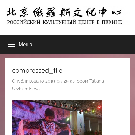
Перейти
к
содержимому
北
РОССИЙСКИЙ
КУЛЬТУРНЫЙ
Меню
京
ЦЕНТР
В
ПЕКИНЕ
俄
compressed_file
罗
Опубликовано
2019-05-29
автором
Tatiana
Urzhumtseva
斯
文
化