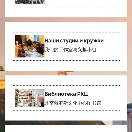
Наши студии и кружки
我们的工作室与兴趣小组
Библиотека РКЦ
北京俄罗斯文化中心图书馆