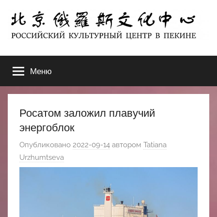
Перейти
к
содержимому
北
РОССИЙСКИЙ
КУЛЬТУРНЫЙ
Меню
京
ЦЕНТР
В
ПЕКИНЕ
俄
Росатом заложил плавучий
罗
энергоблок
Опубликовано
2022-09-14
автором
Tatiana
斯
Urzhumtseva
文
化