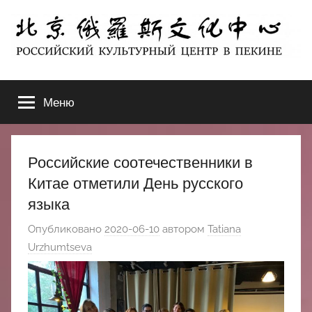
Перейти
к
содержимому
北
РОССИЙСКИЙ
КУЛЬТУРНЫЙ
Меню
京
ЦЕНТР
В
ПЕКИНЕ
俄
Российские соотечественники в
罗
Китае отметили День русского
языка
斯
Опубликовано
2020-06-10
автором
Tatiana
文
Urzhumtseva
化