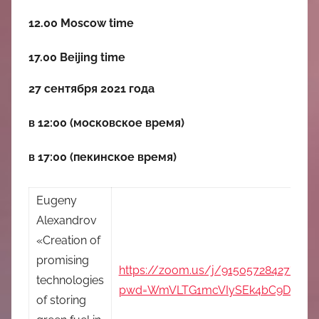
中
12.00 Moscow time
心
17.00 Beijing time
27 сентября 2021 года
в 12:00 (московское время)
в 17:00 (пекинское время)
Eugeny
Alexandrov
«Creation of
promising
https://zoom.us/j/91505728427?
technologies
pwd=WmVLTG1mcVIySEk4bC9DbExq
of storing