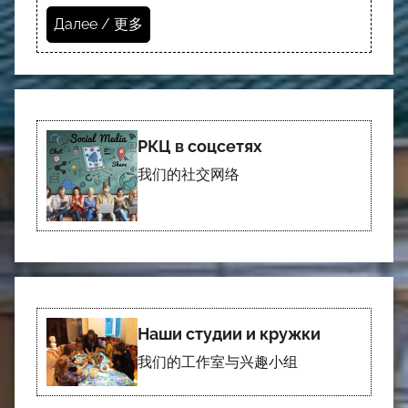
Далее / 更多
РКЦ в соцсетях
我们的社交网络
Наши студии и кружки
我们的工作室与兴趣小组