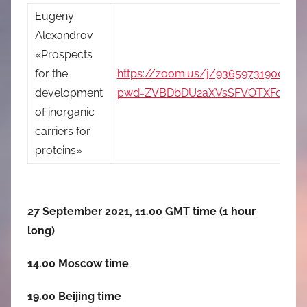
Eugeny
Alexandrov
«Prospects
for the
https://zoom.us/j/93659731900?
development
pwd=ZVBDbDU2aXVsSFVOTXFqWH
of inorganic
carriers for
proteins»
27 September 2021, 11.00 GMT time (1 hour
long)
14.00 Moscow time
19.00 Beijing time