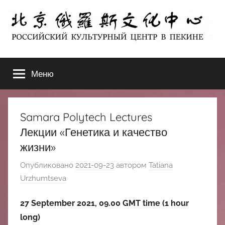
Перейти
к
содержимому
北
РОССИЙСКИЙ
КУЛЬТУРНЫЙ
Меню
京
ЦЕНТР
В
ПЕКИНЕ
俄
Samara Polytech Lectures
罗
Лекции «Генетика и качество
жизни»
斯
Опубликовано
2021-09-23
автором
Tatiana
文
Urzhumtseva
化
27 September 2021, 09.00 GMT time (1 hour
long)