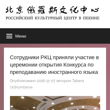
Перейти
к
содержимому
北
РОССИЙСКИЙ
КУЛЬТУРНЫЙ
Меню
京
ЦЕНТР
В
ПЕКИНЕ
俄
Сотрудники РКЦ приняли участие в
罗
церемонии открытия Конкурса по
преподаванию иностранного языка
斯
Опубликовано
2018-12-07
автором
Tatiana
文
Urzhumtseva
化