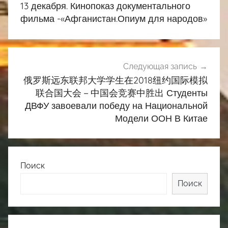
по
13 декабря. Кинопоказ документального
записям
фильма -«Афганистан.Опиум для народов»
Следующая запись
俄罗斯远东联邦大学学生在2018纽约国际模拟
联合国大会－中国会竞赛中胜出 Студенты
ДВФУ завоевали победу на Национальной
Модели ООН В Китае
Поиск
Поиск