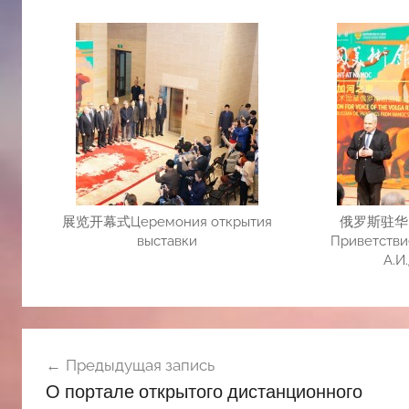
展览开幕式Церемония открытия
俄罗斯驻华
выставки
Приветстви
А.И
Навигация
Предыдущая запись
по
О портале открытого дистанционного