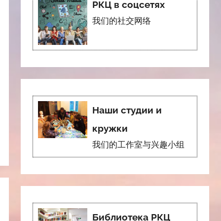
РКЦ в соцсетях
我们的社交网络
Наши студии и
кружки
我们的工作室与兴趣小组
Библиотека РКЦ