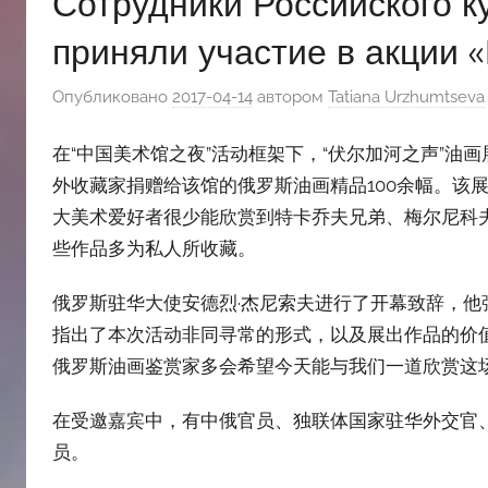
Сотрудники Российского к
斯
приняли участие в акции 
文
Опубликовано
2017-04-14
автором
Tatiana Urzhumtseva
化
在“中国美术馆之夜”活动框架下，“伏尔加河之声”油
外收藏家捐赠给该馆的俄罗斯油画精品100余幅。该
中
大美术爱好者很少能欣赏到特卡乔夫兄弟、梅尔尼科
些作品多为私人所收藏。
心
俄罗斯驻华大使安德烈·杰尼索夫进行了开幕致辞，
指出了本次活动非同寻常的形式，以及展出作品的价值
俄罗斯油画鉴赏家多会希望今天能与我们一道欣赏这
在受邀嘉宾中，有中俄官员、独联体国家驻华外交官
员。