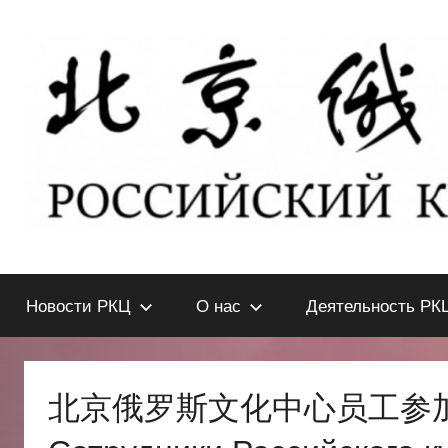
Перейти
к
содержимому
北
РОССИЙСКИЙ
КУЛЬТУРНЫЙ
Новости РКЦ
О нас
Деятельность РК
ЦЕНТР
京
В
ПЕКИНЕ
俄
北京俄罗斯文化中心员工参加
罗