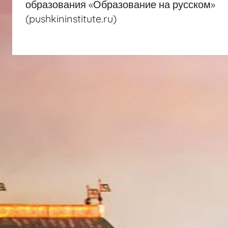
записям
образования «Образование на русском»
(pushkininstitute.ru)