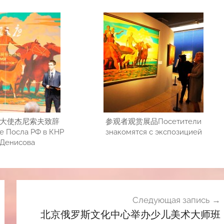
大使杰尼索夫致辞
参观者观赏展品Посетители
е Посла РФ в КНР
знакомятся с экспозицией
.Денисова
Следующая запись
北京俄罗斯文化中心举办少儿美术大师班