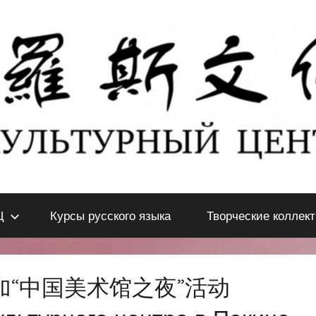
Ц
Курсы русского языка
Творческие коллек
“中国美术馆之夜”活动