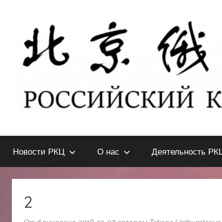
Перейти
к
содержимому
北
РОССИЙСКИЙ
КУЛЬТУРНЫЙ
Новости РКЦ
О нас
Деятельность РК
ЦЕНТР
京
В
ПЕКИНЕ
俄
2
罗