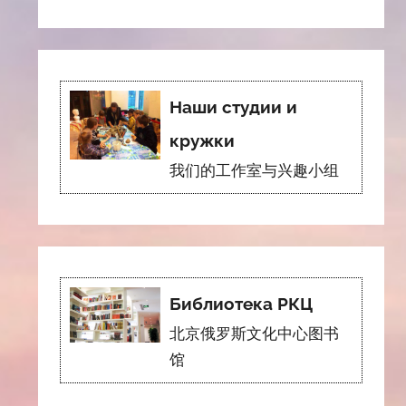
Наши студии и
кружки
我们的工作室与兴趣小组
Библиотека РКЦ
北京俄罗斯文化中心图书
馆