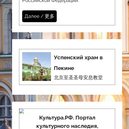
Российской Федерации.
Далее / 更多
Успенский храм в
Пекине
北京至圣圣母安息教堂
Культура.РФ. Портал
культурного наследия,