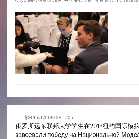
Опубликовано
2018-12-07
автором
Tatiana Urzhumtseva
斯
文
化
中
心
Навигация
Предыдущая запись
по
俄罗斯远东联邦大学学生在2018纽约国际模拟联
записям
завоевали победу на Национальной Моде