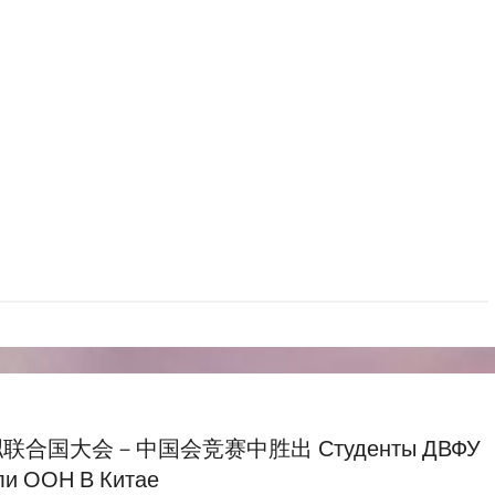
合国大会－中国会竞赛中胜出 Студенты ДВФУ
ли ООН В Китае