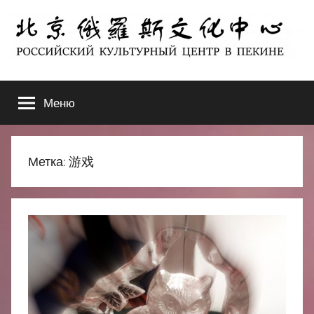
Перейти
к
содержимому
北
РОССИЙСКИЙ
КУЛЬТУРНЫЙ
Меню
京
ЦЕНТР
В
ПЕКИНЕ
俄
Метка:
游戏
罗
斯
文
化