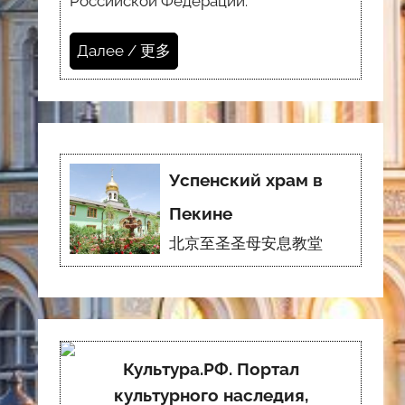
Российской Федерации.
Далее / 更多
Успенский храм в
Пекине
北京至圣圣母安息教堂
Культура.РФ. Портал
культурного наследия,