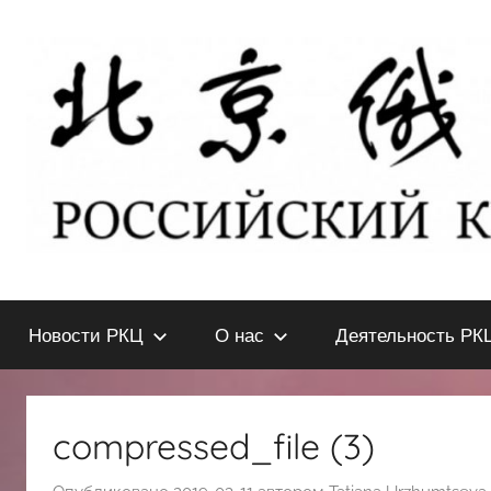
Перейти
к
содержимому
北
РОССИЙСКИЙ
КУЛЬТУРНЫЙ
Новости РКЦ
О нас
Деятельность РК
ЦЕНТР
京
В
ПЕКИНЕ
俄
compressed_file (3)
罗