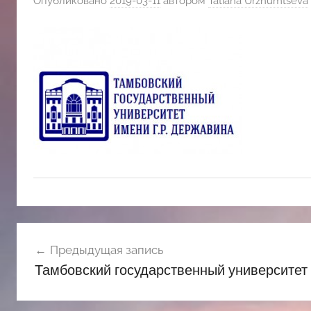
Опубликовано
2019-03-11
автором
Tatiana Urzhumtseva
斯
文
化
中
心
Навигация
Предыдущая запись
по
Тамбовский государственный университет 
записям