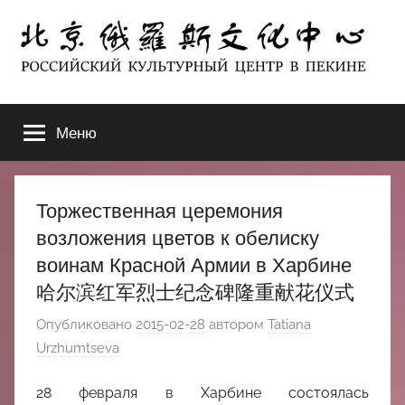
Перейти
к
содержимому
北
РОССИЙСКИЙ
КУЛЬТУРНЫЙ
Меню
京
ЦЕНТР
В
ПЕКИНЕ
俄
Торжественная церемония
罗
возложения цветов к обелиску
воинам Красной Армии в Харбине
斯
哈尔滨红军烈士纪念碑隆重献花仪式
文
Опубликовано
2015-02-28
автором
Tatiana
Urzhumtseva
化
28 февраля в Харбине состоялась