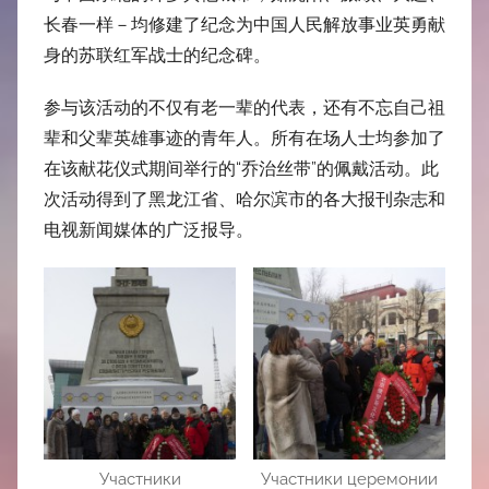
长春一样－均修建了纪念为中
国人民解放事业英勇献
身的苏联红军
战士的纪念碑。
参与该活动的不仅有老一辈的代表，
还有不忘自己祖
辈和父辈英雄事迹的
青年人。所有在场人士均参加了
在该
献花仪式期间举行的“乔治丝带”的
佩戴活动。此
次活动得到了黑龙江省
、哈尔滨市的各大报刊杂志和
电视新
闻媒体的广泛报导。
Участники
Участники церемонии