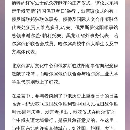
牺牲的红军烈士纪
念碑献花的庄严仪式。该仪式系特
定
于俄罗斯“祖国保卫者日”举行，出
席该仪式的有：
俄罗斯联邦独联体事务、俄侨及国际
人文合作署驻华
代表处负责人
维克多·孔诺夫、俄罗斯驻沈阳领事
馆
总领事谢尔盖· 帕利托夫、黑龙江省外事办代表、哈
尔滨俄侨联合会成员、哈尔滨高校中
俄大学生以及中
方媒体代表。
北京俄罗斯文化中心和俄罗斯驻沈阳
领事馆向纪念碑
敬献了花篮，而哈尔
滨俄侨联合会与哈尔滨工业大学
学生
代表则献上了鲜花。
在发言中，参与者谈到了中俄历史上
重要日子的日益
临近－纪念苏联卫国
战争胜利暨中国人民抗日战争胜
利7
0周年庆典。发言者指出，献花仪式
在哈尔滨这
个中俄友谊之城举行，是
极具象征意义的。在这里，
与中国东
北的许多其他城市，如沈阳、旅顺、
大连、