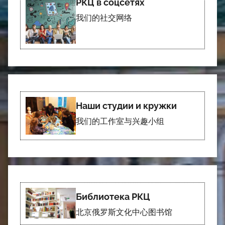
РКЦ в соцсетях
我们的社交网络
Наши студии и кружки
我们的工作室与兴趣小组
Библиотека РКЦ
北京俄罗斯文化中心图书馆