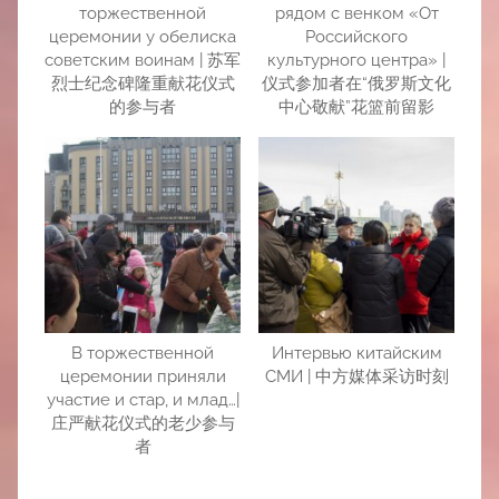
торжественной
рядом с венком «От
церемонии у обелиска
Российского
советским воинам | 苏军
культурного центра» |
烈士纪念碑隆重献花仪式
仪式参加者在“俄罗斯文化
的参与者
中心敬献”花篮前留影
В торжественной
Интервью китайским
церемонии приняли
СМИ | 中方媒体采访时刻
участие и стар, и млад…|
庄严献花仪式的老少参与
者