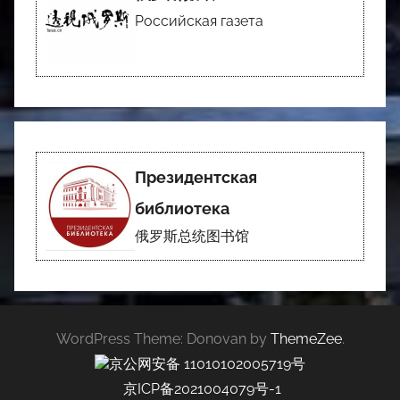
Российская газета
Президентская
библиотека
俄罗斯总统图书馆
WordPress Theme: Donovan by
ThemeZee
.
京公网安备 11010102005719号
京ICP备2021004079号-1