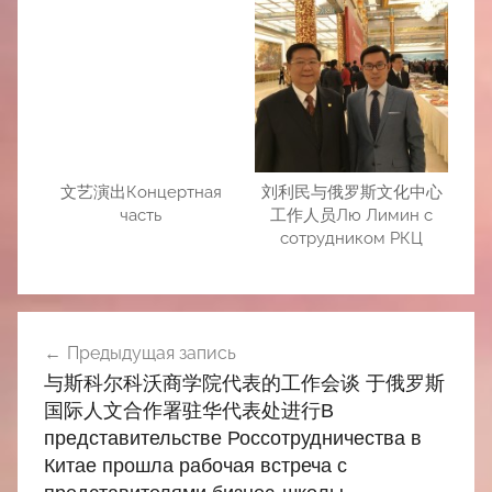
文艺演出Концертная
刘利民与俄罗斯文化中心
часть
工作人员Лю Лимин с
сотрудником РКЦ
Навигация
Предыдущая запись
по
与斯科尔科沃商学院代表的工作会谈 于俄罗斯
записям
国际人文合作署驻华代表处进行В
представительстве Россотрудничества в
Китае прошла рабочая встреча с