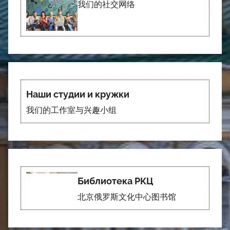
我们的社交网络
Наши студии и кружки
我们的工作室与兴趣小组
Библиотека РКЦ
北京俄罗斯文化中心图书馆