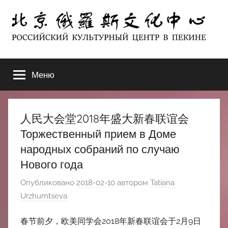
Перейти
к
содержимому
北
РОССИЙСКИЙ
КУЛЬТУРНЫЙ
Меню
京
ЦЕНТР
В
ПЕКИНЕ
俄
人民大会堂2018年盛大新春联谊会
罗
Торжественный прием в Доме
народных собраний по случаю
斯
Нового года
文
Опубликовано
2018-02-10
автором
Tatiana
Urzhumtseva
化
春节前夕，欧美同学会2018年新春联谊会于2月9日