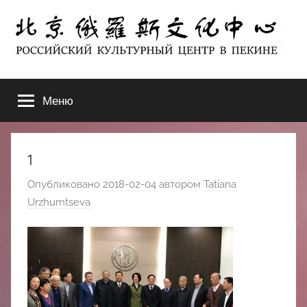
Перейти
к
содержимому
北
РОССИЙСКИЙ
КУЛЬТУРНЫЙ
Меню
京
ЦЕНТР
В
ПЕКИНЕ
俄
1
罗
Опубликовано
2018-02-04
автором
Tatiana
Urzhumtseva
斯
文
化