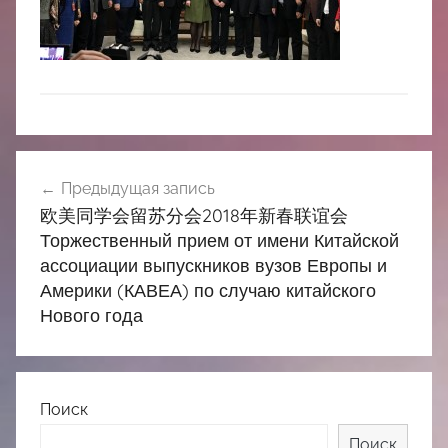
中
心
Навигация
Предыдущая запись
по
欧美同学会留苏分会2018年新春联谊会
записям
Торжественный прием от имени Китайской
ассоциации выпускников вузов Европы и
Америки (КАВЕА) по случаю китайского
Нового года
Поиск
Поиск