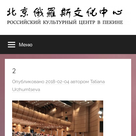
Перейти
к
содержимому
北
РОССИЙСКИЙ
КУЛЬТУРНЫЙ
Меню
京
ЦЕНТР
В
ПЕКИНЕ
俄
2
罗
Опубликовано
2018-02-04
автором
Tatiana
Urzhumtseva
斯
文
化