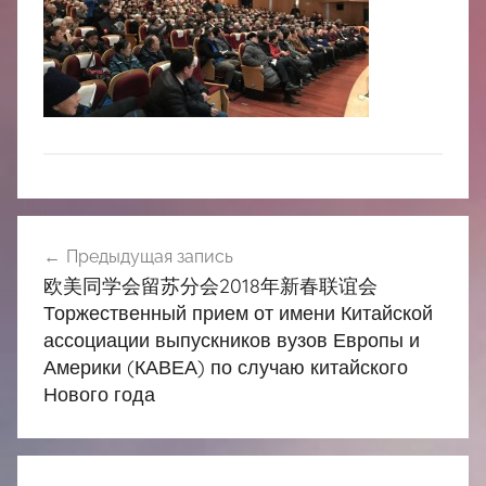
中
心
Навигация
Предыдущая запись
по
欧美同学会留苏分会2018年新春联谊会
записям
Торжественный прием от имени Китайской
ассоциации выпускников вузов Европы и
Америки (КАВЕА) по случаю китайского
Нового года