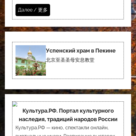
Далее / 更多
Успенский храм в Пекине
北京至圣圣母安息教堂
Культура.РФ. Портал культурного
наследия, традиций народов России
Культура.РФ — кино, спектакли онлайн,