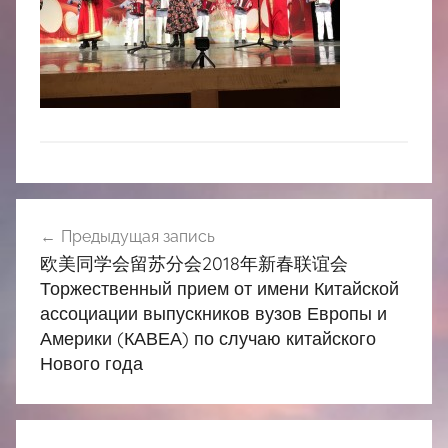
中
心
Навигация
Предыдущая запись
по
欧美同学会留苏分会2018年新春联谊会
записям
Торжественный прием от имени Китайской
ассоциации выпускников вузов Европы и
Америки (КАВЕА) по случаю китайского
Нового года