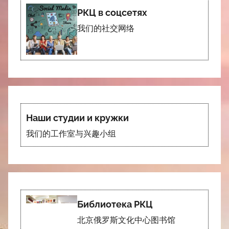
РКЦ в соцсетях
我们的社交网络
Наши студии и кружки
我们的工作室与兴趣小组
Библиотека РКЦ
北京俄罗斯文化中心图书馆