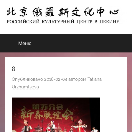
Перейти
к
содержимому
北
РОССИЙСКИЙ
КУЛЬТУРНЫЙ
Меню
京
ЦЕНТР
В
ПЕКИНЕ
俄
8
罗
Опубликовано
2018-02-04
автором
Tatiana
Urzhumtseva
斯
文
化