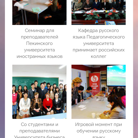
Семинар для
Кафедра русского
преподавателей
языка Педагогического
Пекинского
университета
университета
принимает российских
иностранных языков
коллег
Со студентами и
Игровой момент при
преподавателями
обучении русскому
Университета бизнеса
языку