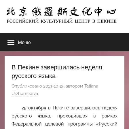
Перейти
к
содержимому
北
РОССИЙСКИЙ
КУЛЬТУРНЫЙ
Меню
京
ЦЕНТР
В
ПЕКИНЕ
俄
В Пекине завершилась неделя
罗
русского языка
Опубликовано
2013-10-25
автором
Tatiana
斯
Urzhumtseva
文
25 октября в Пекине завершилась неделя
化
русского языка, проходившая в рамках
Федеральной целевой программы «Русский