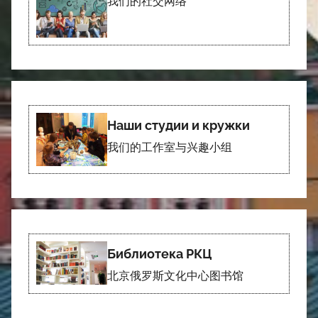
我们的社交网络
Наши студии и кружки
我们的工作室与兴趣小组
Библиотека РКЦ
北京俄罗斯文化中心图书馆