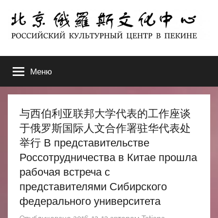
Перейти
к
содержимому
北
РОССИЙСКИЙ
КУЛЬТУРНЫЙ
Меню
京
ЦЕНТР
В
ПЕКИНЕ
俄
与西伯利亚联邦大学代表的工作座谈
罗
于俄罗斯国际人文合作署驻华代表处
举行 В представительстве
斯
Россотрудничества в Китае прошла
рабочая встреча с
文
представителями Сибирского
化
федерального университета