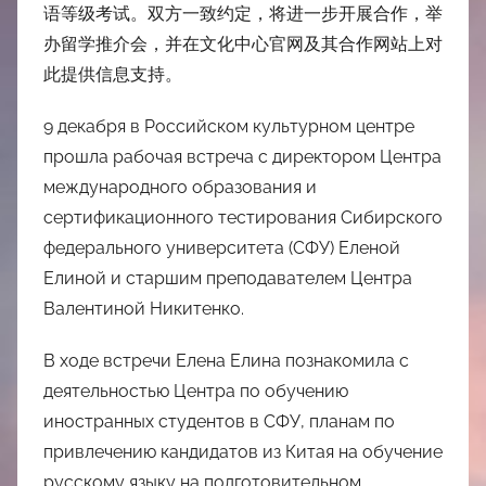
语等级考试。双方一致约定，将进一步开展合作，举
办留学推介会，并在文化中心官网及其合作网站上对
此提供信息支持。
9 декабря в Российском культурном центре
прошла рабочая встреча с директором Центра
международного образования и
сертификационного тестирования Сибирского
федерального университета (СФУ) Еленой
Елиной и старшим преподавателем Центра
Валентиной Никитенко.
В ходе встречи Елена Елина познакомила с
деятельностью Центра по обучению
иностранных студентов в СФУ, планам по
привлечению кандидатов из Китая на обучение
русскому языку на подготовительном