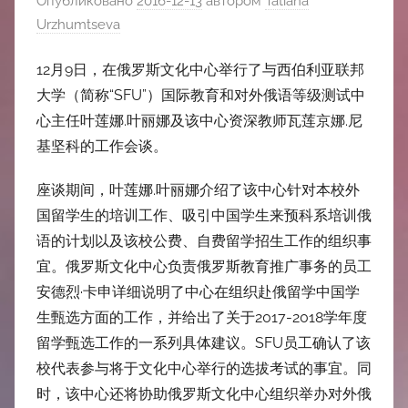
Опубликовано
2016-12-13
автором
Tatiana
中
Urzhumtseva
心
12月9日，在俄罗斯文化中心举行了与西伯利亚联邦
大学（简称“SFU”）国际教育和对外俄语等级测试中
心主任叶莲娜.叶丽娜及该中心资深教师瓦莲京娜.尼
基坚科的工作会谈。
座谈期间，叶莲娜.叶丽娜介绍了该中心针对本校外
国留学生的培训工作、吸引中国学生来预科系培训俄
语的计划以及该校公费、自费留学招生工作的组织事
宜。俄罗斯文化中心负责俄罗斯教育推广事务的员工
安德烈·卡申详细说明了中心在组织赴俄留学中国学
生甄选方面的工作，并给出了关于2017-2018学年度
留学甄选工作的一系列具体建议。SFU员工确认了该
校代表参与将于文化中心举行的选拔考试的事宜。同
时，该中心还将协助俄罗斯文化中心组织举办对外俄