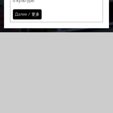
о культуре.
Далее / 更多
Консульско-визовые
вопросы
Посольство России в Китае
俄罗斯报纸
Российская газета