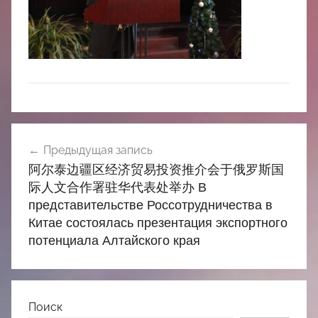
中
心
Навигация
Предыдущая запись
по
阿尔泰边疆区经济贸易投资推介会于俄罗斯国
записям
际人文合作署驻华代表处举办 В
представительстве Россотрудничества в
Китае состоялась презентация экспортного
потенциала Алтайского края
Поиск