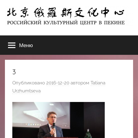
Перейти
к
содержимому
北
РОССИЙСКИЙ
КУЛЬТУРНЫЙ
Меню
京
ЦЕНТР
В
ПЕКИНЕ
俄
3
罗
Опубликовано
2016-12-20
автором
Tatiana
Urzhumtseva
斯
文
化