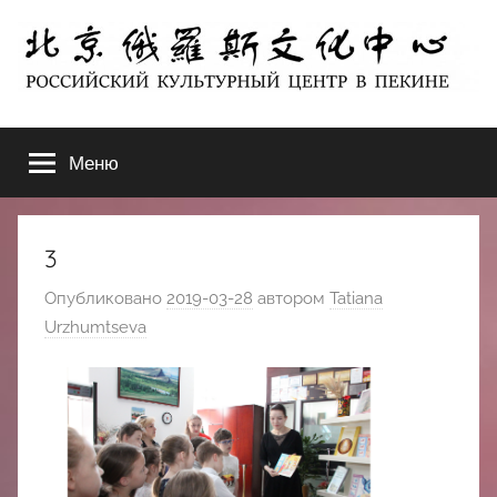
Перейти
к
содержимому
北
РОССИЙСКИЙ
КУЛЬТУРНЫЙ
Меню
京
ЦЕНТР
В
ПЕКИНЕ
俄
3
罗
Опубликовано
2019-03-28
автором
Tatiana
Urzhumtseva
斯
文
化