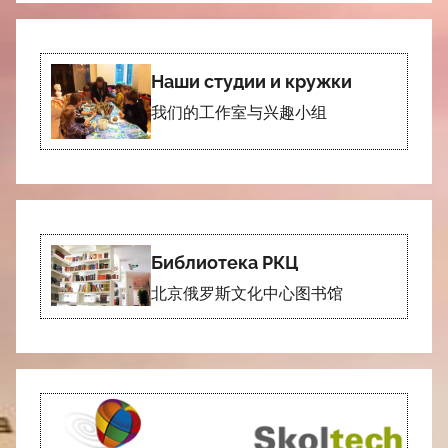
Наши студии и кружки
我们的工作室与兴趣小组
Библиотека РКЦ
北京俄罗斯文化中心图书馆