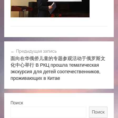
中
心
Навигация
Предыдущая запись
по
面向在华俄侨儿童的专题参观活动于俄罗斯文
записям
化中心举行 В РКЦ прошла тематическая
экскурсия для детей соотечественников,
проживающих в Китае
Поиск
Поиск