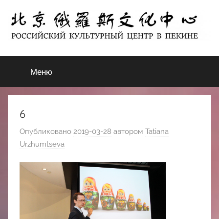
Перейти
к
содержимому
北
РОССИЙСКИЙ
КУЛЬТУРНЫЙ
Меню
京
ЦЕНТР
В
ПЕКИНЕ
俄
6
罗
Опубликовано
2019-03-28
автором
Tatiana
Urzhumtseva
斯
文
化