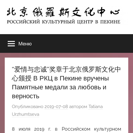
Перейти
к
содержимому
北
РОССИЙСКИЙ
КУЛЬТУРНЫЙ
Меню
京
ЦЕНТР
В
ПЕКИНЕ
俄
“爱情与忠诚”奖章于北京俄罗斯文化中
罗
心颁授 В РКЦ в Пекине вручены
Памятные медали за любовь и
斯
верность
文
Опубликовано
2019-07-08
автором
Tatiana
Urzhumtseva
化
8 июля 2019 г. в Российском культурном