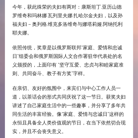
今年，获此殊荣的夫妇有两对：康斯坦丁.亚历山德
罗维奇和玛林娜.瓦列里夫娜.扎哈尔金夫妇，以及孙
福夫妇－奥列格.维克多洛维奇与娜塔莉娅.阿纳托利
耶夫娜。
依照传统，奖章是以俄罗斯联邦“家庭、爱情和忠诚
日”组委会和俄罗斯国际人文合作署驻华代表处的名
义颁授的，上面印有 “坚守互爱、忠贞与和睦家庭准
则、共同奋斗、教子有方奖”字样。
在亲切、友好的氛围中，来宾们与中心工作人员一
道，以茶话会的形式共同庆祝了这一节日。获奖夫妇
讲述了自己家庭生活中的一些趣事，并分享了多年共
同生活的丰富经验。像“家庭、爱情与忠诚日”这样的
永恒且具备全人类价值观的节日，在当下依然切合现
实，并且不会丧失意义。