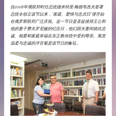
自
2008
年俄联邦时任总统德米特里
·梅德韦杰夫签署
总统令创立该节以来，“家庭、爱情与忠贞日”便开始
在俄罗斯联邦广泛庆祝。
这一节日是圣徒彼得王公和
他的妻子
费夫罗尼娅的纪念日
，他们因夫妻间彼此忠
诚、相爱和家庭幸福在东正教传统中受到尊崇。寓意
温柔与忠诚的洋甘菊是该节日的
象征。