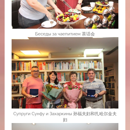
Беседы за чаепитием 茶话会
Супруги Сунфу и Захаркины 孙福夫妇和扎哈尔金夫
妇