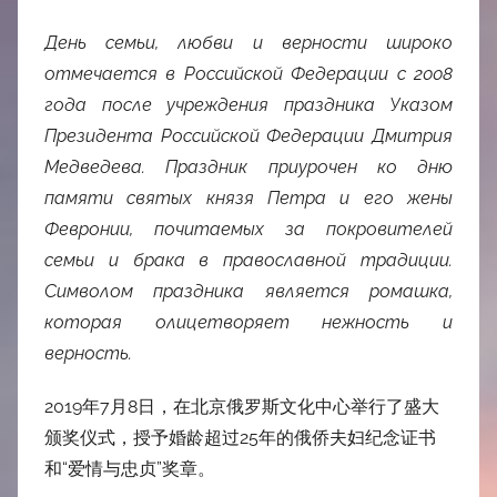
День семьи, любви и верности широко
отмечается в Российской Федерации с 2008
года после учреждения праздника Указом
Президента Российской Федерации Дмитрия
Медведева. Праздник приурочен ко дню
памяти святых князя Петра и его жены
Февронии, почитаемых за покровителей
семьи и брака в православной традиции.
Символом праздника является ромашка,
которая олицетворяет нежность и
верность.
2019年7月8日，在北京俄罗斯文化中心举行了盛大
颁奖仪式，授予婚龄超过25年的俄侨夫妇纪念证书
和“爱情与忠贞”奖章。