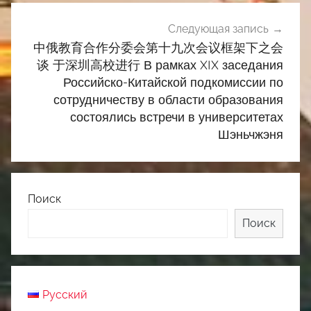
Следующая запись
中俄教育合作分委会第十九次会议框架下之会
谈 于深圳高校进行 В рамках XIX заседания
Российско-Китайской подкомиссии по
сотрудничеству в области образования
состоялись встречи в университетах
Шэньчжэня
Поиск
Поиск
Русский