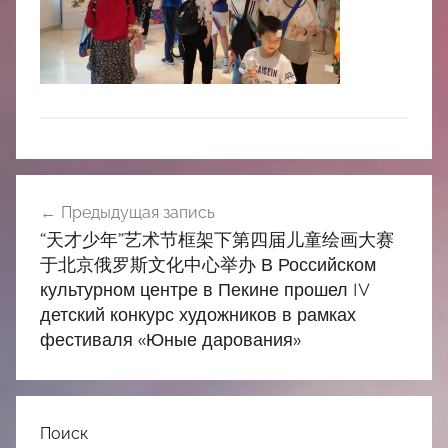
中
心
Навигация
Предыдущая запись
по
“天才少年”艺术节框架下第四届儿童绘画大赛
записям
于北京俄罗斯文化中心举办 В Российском
культурном центре в Пекине прошел IV
детский конкурс художников в рамках
фестиваля «Юные дарования»
Поиск