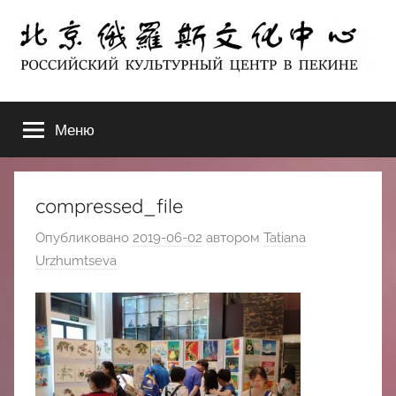
Перейти
к
содержимому
北
РОССИЙСКИЙ
КУЛЬТУРНЫЙ
Меню
京
ЦЕНТР
В
ПЕКИНЕ
俄
compressed_file
罗
Опубликовано
2019-06-02
автором
Tatiana
Urzhumtseva
斯
文
化