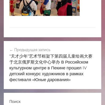
中
心
Навигация
Предыдущая запись
по
“天才少年”艺术节框架下第四届儿童绘画大赛
записям
于北京俄罗斯文化中心举办 В Российском
культурном центре в Пекине прошел IV
детский конкурс художников в рамках
фестиваля «Юные дарования»
Поиск