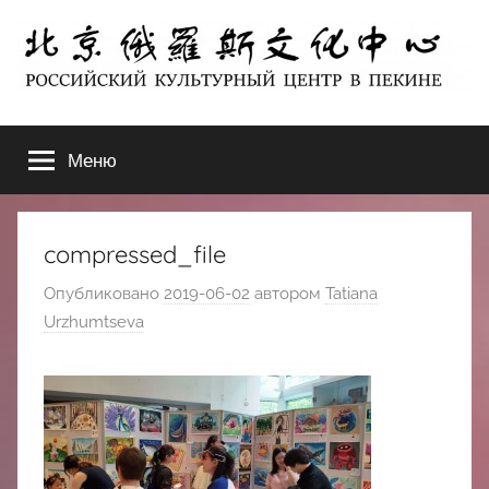
Перейти
к
содержимому
北
РОССИЙСКИЙ
КУЛЬТУРНЫЙ
Меню
京
ЦЕНТР
В
ПЕКИНЕ
俄
compressed_file
罗
Опубликовано
2019-06-02
автором
Tatiana
Urzhumtseva
斯
文
化