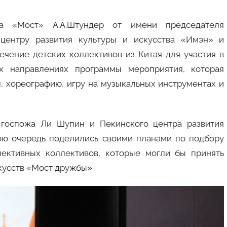
тва «Мост» А.А.Штундер от имени председателя
центру развития культуры и искусства «Имэн» и
чение детских коллективов из Китая для участия в
х направлениях программы мероприятия, которая
л, хореографию, игру на музыкальных инструментах и
 госпожа Ли Шупин и Пекинского центра развития
ою очередь поделились своими планами по подбору
пективных коллективов, которые могли бы принять
кусств «Мост дружбы».