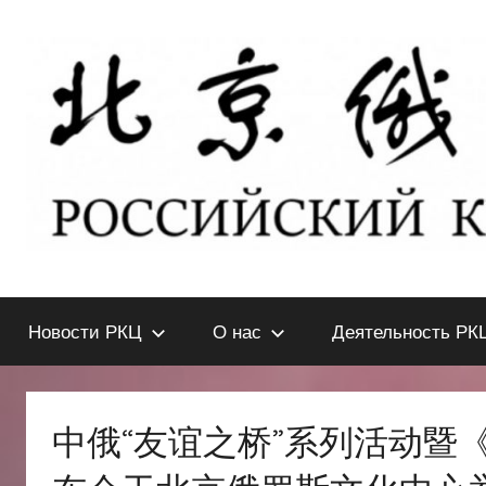
Перейти
к
содержимому
北
РОССИЙСКИЙ
КУЛЬТУРНЫЙ
Новости РКЦ
О нас
Деятельность РК
ЦЕНТР
京
В
ПЕКИНЕ
俄
中俄“友谊之桥”系列活动暨
罗