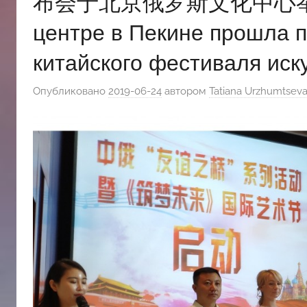
布会于北京俄罗斯文化中心举行 В Р
斯
центре в Пекине прошла п
китайского фестиваля иск
文
Опубликовано
2019-06-24
автором
Tatiana Urzhumtsev
化
中
心