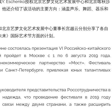
总裁Y. Eschenko授权北京艺梦文化艺术发展中心和北京喀秋莎
。他还介绍了该活动的主要方向：涵盖声乐、舞蹈、器乐和
和北京艺梦文化艺术发展中心董事长宫越云分别分享了各自
梦未来》国际艺术节方面的计划。
ине состоялась презентация VI Российско-китайского
й пройдет в Москве с 1 по 6 августа 2019 года.
 некоммерческое партнерство «Мост». Фестиваль
и Санкт-Петербурге, привлекая юных талантливых
уководителя представительства Россотрудничества в
 надежда, что проведение фестиваля в 2019 году
 связи между двумя странами, а также расширить