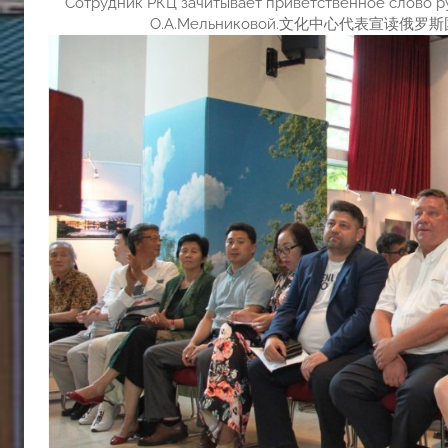
Сотрудник РКЦ зачитывает приветственное слово р
О.А.Мельниковой.文化中心代表宣