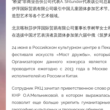
“桥梁”非商业合伙公司代表A. Shtunder代表该公司
伊萍国际贸易有限公司吸引中国儿童团体参加艺术节
造型艺术等各个艺术领域。
北京喀秋莎伊萍国际贸易有限公司董事长李树苹女士
在选拔中国才艺表演者及团体参加​​第六届中俄《筑
24 июня в Российском культурном центре в Пек
фестиваля искусств «Мост дружбы», которы
Организатором данного конкурса является
проводится ежегодно с 2013 года в Москве 
исполнителей из России и Китая.
Сотрудник РКЦ зачитал приветственное слово р
КНР О.А.Мельниковой, в котором выражалась
позволит еще больше укрепить гуманитарные
географию культурных и творческих обменов.