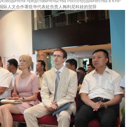
уководителя представительства Россотрудничества в КНР
读俄罗斯国际人文合作署驻华代表处负责人梅利尼科娃的贺辞