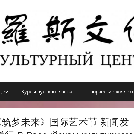
Ц
Курсы русского языка
Творческие коллек
《筑梦未来》国际艺术节 新闻发