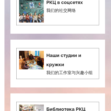
РКЦ в соцсетях
我们的社交网络
Наши студии и
кружки
我们的工作室与兴趣小组
Библиотека РКЦ