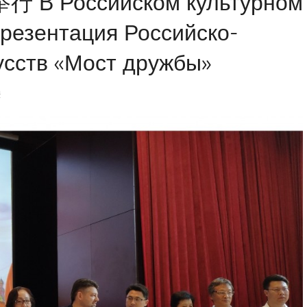
оссийском культурном
резентация Российско-
усств «Мост дружбы»
a