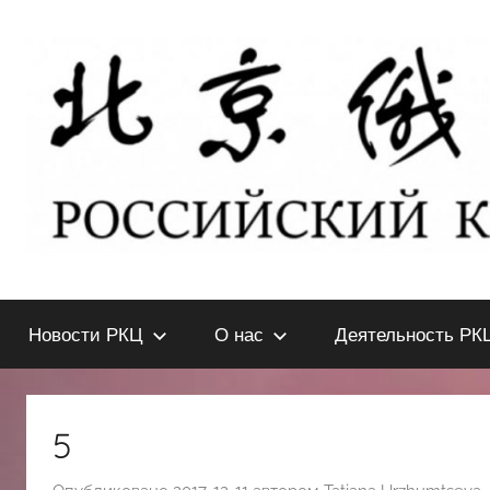
Перейти
к
содержимому
北
РОССИЙСКИЙ
КУЛЬТУРНЫЙ
Новости РКЦ
О нас
Деятельность РК
ЦЕНТР
京
В
ПЕКИНЕ
俄
5
罗