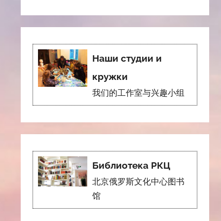
Наши студии и
кружки
我们的工作室与兴趣小组
Библиотека РКЦ
北京俄罗斯文化中心图书
馆