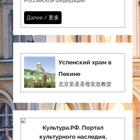
Российской Федерации.
Далее / 更多
Успенский храм в
Пекине
北京至圣圣母安息教堂
Культура.РФ. Портал
культурного наследия,