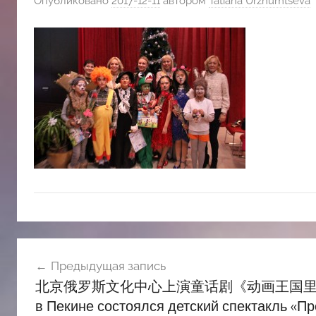
Опубликовано
2017-12-11
автором
Tatiana Urzhumtseva
斯
文
化
中
心
Навигация
Предыдущая запись
по
北京俄罗斯文化中心上演童话剧《动画王国里的偶发事件》 
записям
в Пекине состоялся детский спектакль «П