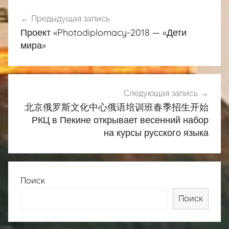
Навигация
Предыдущая запись
по
Проект «Photodiplomacy-2018 — «Дети
записям
мира»
Следующая запись
北京俄罗斯文化中心俄语培训班春季招生开始
РКЦ в Пекине открывает весенний набор
на курсы русского языка
Поиск
Поиск