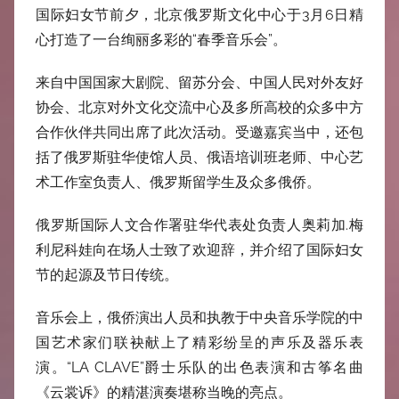
中
国际妇女节前夕，北京俄罗斯文化中心于3月6日精
心打造了一台绚丽多彩的“春季音乐会”。
心
来自中国国家大剧院、留苏分会、中国人民对外友好
协会、北京对外文化交流中心及多所高校的众多中方
合作伙伴共同出席了此次活动。受邀嘉宾当中，还包
括了俄罗斯驻华使馆人员、俄语培训班老师、中心艺
术工作室负责人、俄罗斯留学生及众多俄侨。
俄罗斯国际人文合作署驻华代表处负责人奥莉加.梅
利尼科娃向在场人士致了欢迎辞，并介绍了国际妇女
节的起源及节日传统。
音乐会上，俄侨演出人员和执教于中央音乐学院的中
国艺术家们联袂献上了精彩纷呈的声乐及器乐表
演。“LA CLAVE”爵士乐队的出色表演和古筝名曲
《云裳诉》的精湛演奏堪称当晚的亮点。