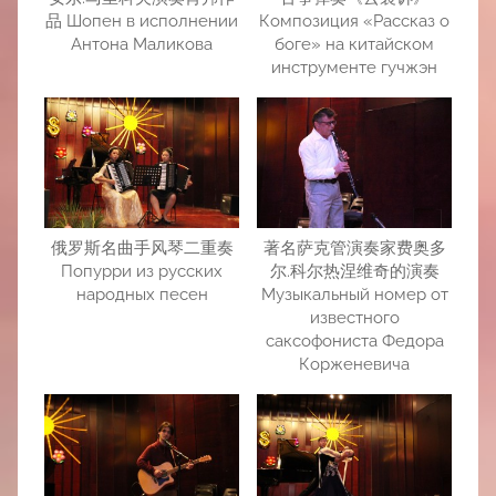
品 Шопен в исполнении
Композиция «Рассказ о
Антона Маликова
боге» на китайском
инструменте гучжэн
俄罗斯名曲手风琴二重奏
著名萨克管演奏家费奥多
Попурри из русских
尔.科尔热涅维奇的演奏
народных песен
Музыкальный номер от
известного
саксофониста Федора
Корженевича