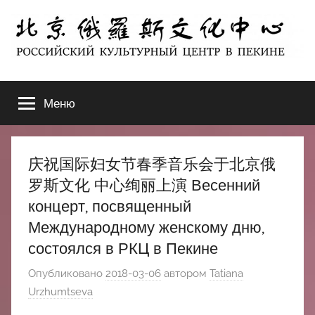
Перейти
к
содержимому
北
РОССИЙСКИЙ
КУЛЬТУРНЫЙ
Меню
京
ЦЕНТР
В
ПЕКИНЕ
俄
庆祝国际妇女节春季音乐会于北京俄
罗
罗斯文化 中心绚丽上演 Весенний
концерт, посвященный
斯
Международному женскому дню,
состоялся в РКЦ в Пекине
文
Опубликовано
2018-03-06
автором
Tatiana
化
Urzhumtseva