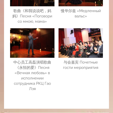
歌曲《和我说说吧，妈
慢华尔兹 «Медленный
妈》Песня «Поговори
вальс»
со мною, мама»
中心员工高磊演唱歌曲
与会嘉宾 Почетные
《永恒的爱》Песня
гости мероприятия
«Вечная любовь» в
исполнении
сотрудника РКЦ Гао
Лэя