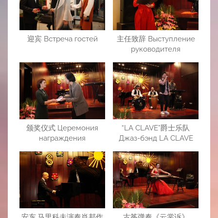
迎宾 Встреча гостей
主任致辞 Выступление
руководителя
颁奖仪式 Церемония
“LA CLAVE”爵士乐队
награждения
Джаз-бэнд LA CLAVE
安东.马里科夫演奏肖邦作
古筝弹奏《云裳诉》