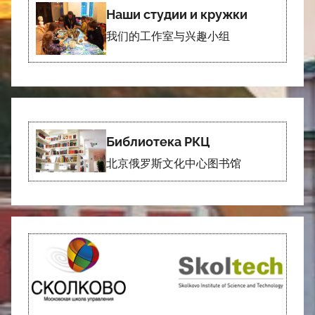
Наши студии и кружки
我们的工作室与兴趣小组
Библиотека РКЦ
北京俄罗斯文化中心图书馆