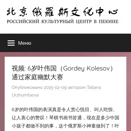
Перейти
к
содержимому
北
РОССИЙСКИЙ
КУЛЬТУРНЫЙ
Меню
京
ЦЕНТР
В
ПЕКИНЕ
俄
视频: 6岁叶伟国（Gordey Kolesov）
罗
通过家庭幽默大赛
Опубликовано
2015-02-09
автором
Tatiana
斯
Urzhumtseva
文
6岁的叶伟国的表演真是令人赏心悦目、叫人吃惊、
化
让人衷心的赞叹！琴棋书画书皆通，现在是多少中国
小孩子都做不到的事，这个俄罗斯小神童做到了！叶