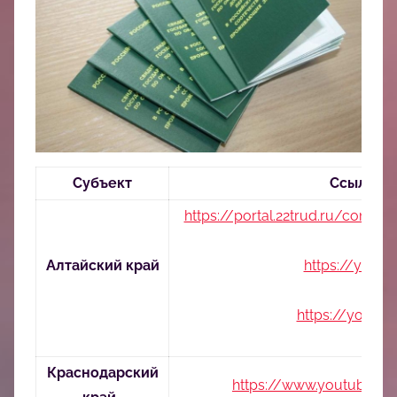
中
心
Субъект
Ссылка н
https://portal.22trud.ru/cont
Алтайский край
https://yout
https://yout
Краснодарский
https://www.youtube