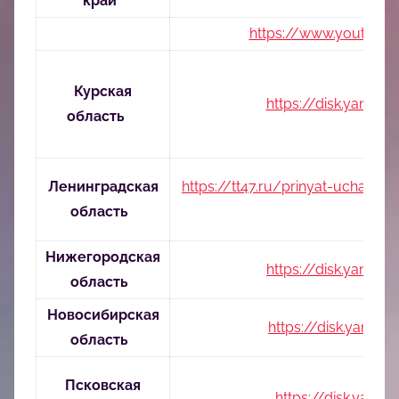
край
https://www.youtube
Курская
https://disk.yand
область
Ленинградская
https://tt47.ru/prinyat-uchastie/
область
pro
Нижегородская
https://disk.yand
область
Новосибирская
https://disk.yand
область
Псковская
https://disk.yand