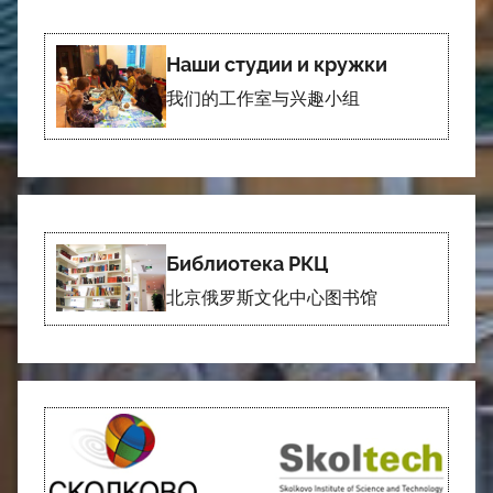
Наши студии и кружки
我们的工作室与兴趣小组
Библиотека РКЦ
北京俄罗斯文化中心图书馆