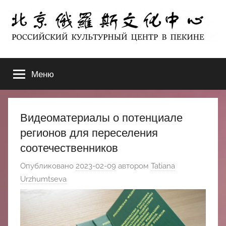
Перейти
к
содержимому
北
РОССИЙСКИЙ
КУЛЬТУРНЫЙ
Меню
京
ЦЕНТР
В
ПЕКИНЕ
俄
Видеоматериалы о потенциале
罗
регионов для переселения
соотечественников
斯
Опубликовано
2023-02-09
автором
Tatiana
文
Urzhumtseva
化