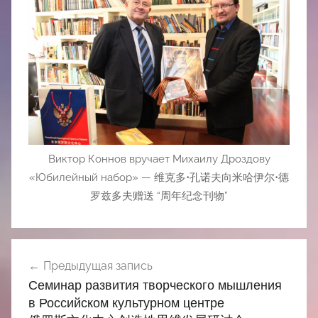
Виктор Коннов вручает Михаилу Дроздову
«Юбилейный набор» — 维克多•孔诺夫向米哈伊尔•德
罗兹多夫赠送 “周年纪念刊物”
Навигация
Предыдущая запись
по
Семинар развития творческого мышления
записям
в Российском культурном центре