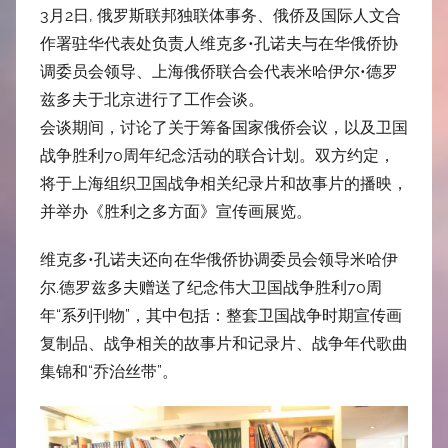
3月2日, 俄罗斯联邦独联体事务、俄侨及国际人文合
作署驻华代表处负责人维克多•孔诺夫与在华俄侨协
调委员会领导、上海俄侨联合会代表米哈伊尔•德罗
兹多夫于北京进行了工作会谈。
会谈期间，讨论了关于筹备国家俄侨会议，以及卫国
战争胜利70周年纪念活动的联合计划。双方约定，
将于上海组织卫国战争相关纪录片和故事片的播映，
并举办《胜利之多方面》宣传画展览。
维克多•孔诺夫还向在华俄侨协调委员会领导米哈伊
尔.德罗兹多夫赠送了纪念伟大卫国战争胜利70周
年“系列刊物”，其中包括：整套卫国战争时期宣传画
复制品、战争相关的故事片和记录片、战争年代歌曲
集锦和“乔治丝带”。