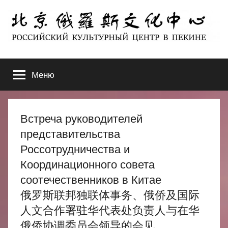
Перейти
к
содержимому
北
РОССИЙСКИЙ
КУЛЬТУРНЫЙ
Меню
京
ЦЕНТР
В
ПЕКИНЕ
俄
Встреча руководителей
罗
представительства
Россотрудничества и
斯
Координационного совета
соотечественников в Китае
文
俄罗斯联邦独联体事务、俄侨及国际
化
人文合作署驻华代表处负责人与在华
俄侨协调委员会领导的会见