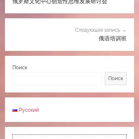
俄罗斯文化中心创造性思维发展研讨会
Следующая запись
俄语培训班
Поиск
Поиск
Русский