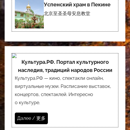
Успенский храм в Пекине
北京至圣圣母安息教堂
Культура.РФ. Портал культурного
наследия, традиций народов России
Культура.РФ — кино, спектакли онлайн,
виртуальные музеи. Расписание выставок,
концертов, спектаклей. Интересно
о культуре.
Далее / 更多