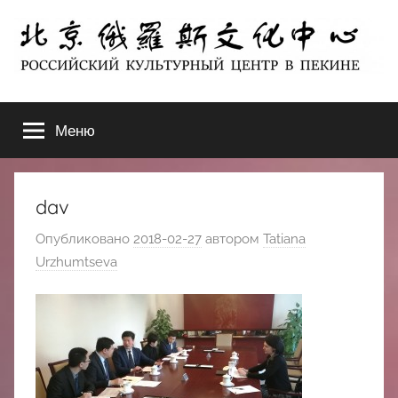
Перейти
к
содержимому
北
РОССИЙСКИЙ
КУЛЬТУРНЫЙ
Меню
京
ЦЕНТР
В
ПЕКИНЕ
俄
dav
罗
Опубликовано
2018-02-27
автором
Tatiana
Urzhumtseva
斯
文
化