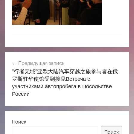
中
心
Навигация
Предыдущая запись
по
“行者无域”亚欧大陆汽车穿越之旅参与者在俄
записям
罗斯驻华使馆受到接见Встреча с
участниками автопробега в Посольстве
России
Поиск
Поиск