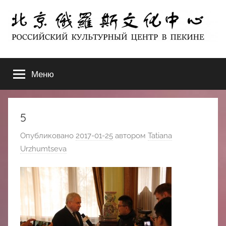
Перейти
к
содержимому
北
РОССИЙСКИЙ
КУЛЬТУРНЫЙ
Меню
京
ЦЕНТР
В
ПЕКИНЕ
俄
5
罗
Опубликовано
2017-01-25
автором
Tatiana
Urzhumtseva
斯
文
化