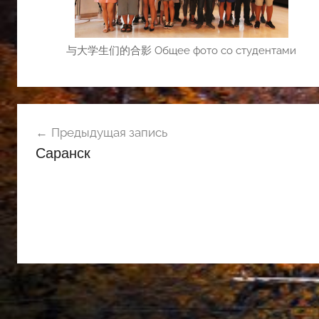
与大学生们的合影 Общее фото со студентами
Навигация
Предыдущая запись
по
Саранск
записям