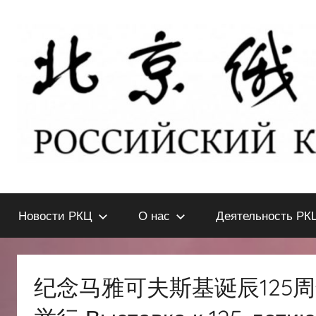
Перейти
к
содержимому
北
РОССИЙСКИЙ
КУЛЬТУРНЫЙ
Новости РКЦ
О нас
Деятельность РК
ЦЕНТР
京
В
ПЕКИНЕ
俄
纪念马雅可夫斯基诞辰125
罗