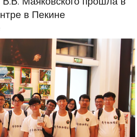
В.В. Маяковского прошла в
нтре в Пекине
a