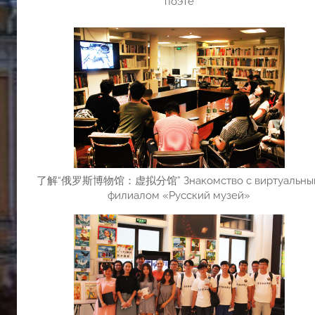
поэте
了解“俄罗斯博物馆：虚拟分馆” Знакомство с виртуальны
филиалом «Русский музей»