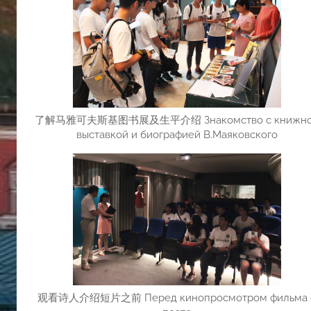
了解马雅可夫斯基图书展及生平介绍 Знакомство с книжн
выставкой и биографией В.Маяковского
观看诗人介绍短片之前 Перед кинопросмотром фильма 