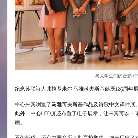
与大学生们的合影 Общее
纪念苏联诗人弗拉基米尔·马雅科夫斯基诞辰125周年
中心来宾浏览了马雅可夫斯基作品及诗歌中文译件展
此外，中心LED屏还布置了电子展示，让来宾可以一
画。
不仅俄侨，还有中国多所大型高校学生，均表现出了