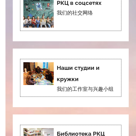
РКЦ в соцсетях
我们的社交网络
Наши студии и
кружки
我们的工作室与兴趣小组
Библиотека РКЦ