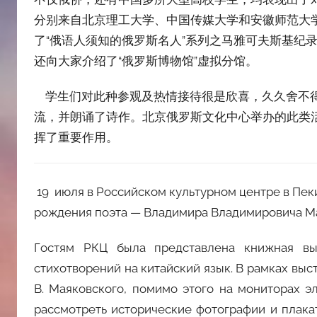
分别来自北京理工大学、中国传媒大学和安徽师范大
了“俄语人须知的俄罗斯名人”系列之马雅可夫斯基纪
还向大家介绍了“俄罗斯博物馆”虚拟分馆。
学生们对此种参观及热情接待很是欣喜，久久舍不得
流，并朗诵了诗作。北京俄罗斯文化中心举办的此类
挥了重要作用。
19 июля в Российском культурном центре в Пек
рождения поэта — Владимира Владимировича Ма
Гостям РКЦ была представлена книжная вы
стихотворений на китайский язык. В рамках вы
В. Маяковского, помимо этого на мониторах э
рассмотреть исторические фотографии и плака