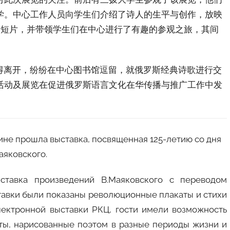
学。中心工作人员向学生们介绍了诗人的生平与创作，放映
录短片，并带领学生们在中心进行了有趣的参观之旅，其间
离开，纷纷在中心图书馆逗留，就俄罗斯经典诗歌进行交
活动及展览在促进俄罗斯语言文化在华传播与推广工作中发
ине прошла выставка, посвященная 125-летию со дня
яковского.
ставка произведений В.Маяковского с переводом
ставки были показаны революционные плакаты и стихи
лектронной выставки РКЦ, гости имели возможность
ты, нарисованные поэтом в разные периоды жизни и