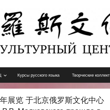
Ц
Курсы русского языка
Творческие коллек
周年展览 于北京俄罗斯文化中心