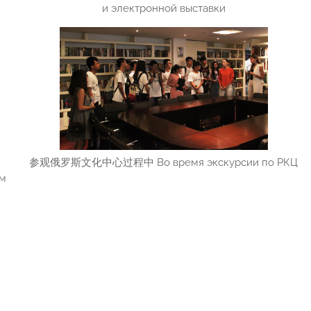
и электронной выставки
参观俄罗斯文化中心过程中 Во время экскурсии по РКЦ
м