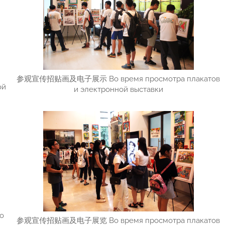
参观宣传招贴画及电子展示 Во время просмотра плакатов
ой
и электронной выставки
о
参观宣传招贴画及电子展览 Во время просмотра плакатов