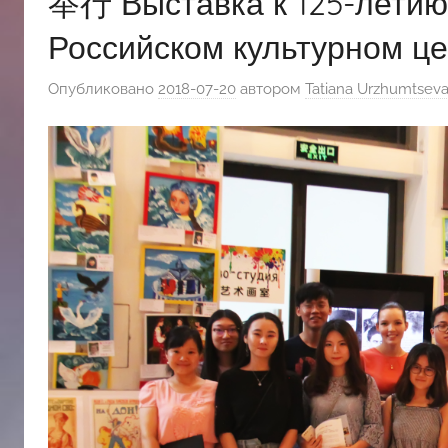
举行 Выставка к 125-летию 
斯
Российском культурном це
文
Опубликовано
2018-07-20
автором
Tatiana Urzhumtsev
化
中
心