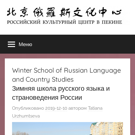
Перейти
к
содержимому
北
РОССИЙСКИЙ
КУЛЬТУРНЫЙ
Меню
京
ЦЕНТР
В
ПЕКИНЕ
俄
Winter School of Russian Language
罗
and Country Studies
Зимняя школа русского языка и
斯
страноведения России
文
Опубликовано
2019-12-10
автором
Tatiana
Urzhumtseva
化