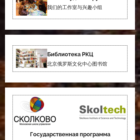
我们的工作室与兴趣小组
Библиотека РКЦ
北京俄罗斯文化中心图书馆
Государственная программа