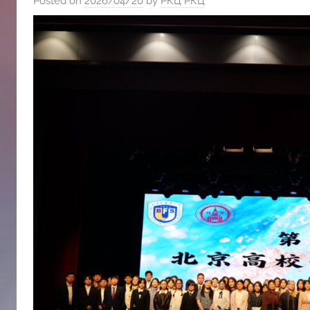
Posted on
2026/04/20
by
РКЦ РКЦ
斯
文
化
中
心