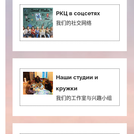
РКЦ в соцсетях
我们的社交网络
Наши студии и
кружки
我们的工作室与兴趣小组