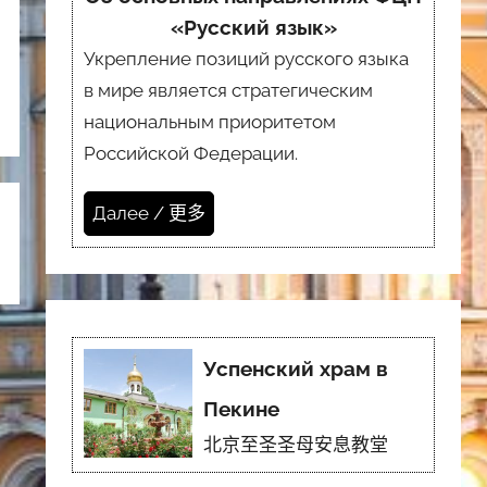
«Русский язык»
Укрепление позиций русского языка
в мире является стратегическим
национальным приоритетом
Российской Федерации.
Далее / 更多
Успенский храм в
Пекине
北京至圣圣母安息教堂