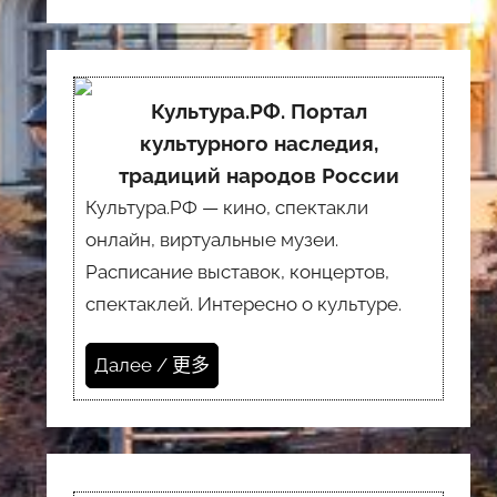
Культура.РФ. Портал
культурного наследия,
традиций народов России
Культура.РФ — кино, спектакли
онлайн, виртуальные музеи.
Расписание выставок, концертов,
спектаклей. Интересно о культуре.
Далее / 更多