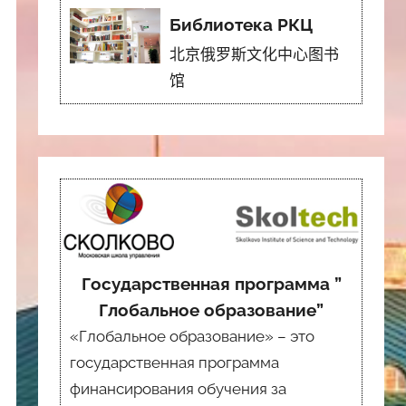
Библиотека РКЦ
北京俄罗斯文化中心图书
馆
Государственная программа ”
Глобальное образование”
«Глобальное образование» – это
государственная программа
финансирования обучения за