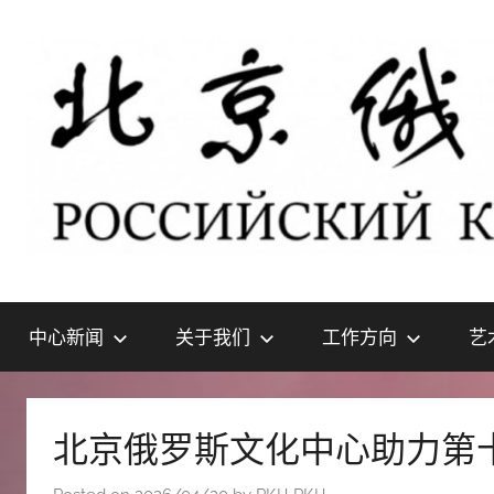
Skip
to
content
北
РОССИЙСКИЙ
КУЛЬТУРНЫЙ
中心新闻
关于我们
工作方向
艺
ЦЕНТР
京
В
ПЕКИНЕ
俄
北京俄罗斯文化中心助力第
罗