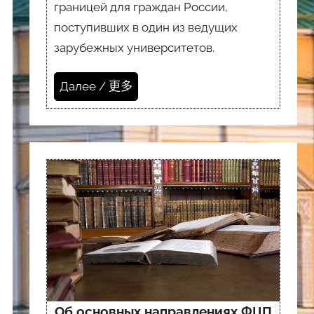
границей для граждан России,
поступивших в один из ведущих
зарубежных университетов.
Далее / 更多
Об основных направлениях ФЦП