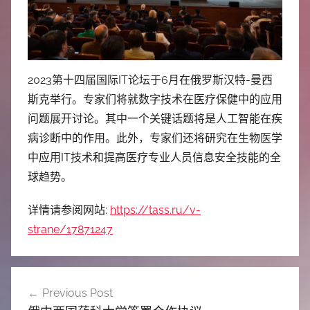
中
心
2023第十四届国际IT论坛于6月在俄罗斯汉特-曼西
斯克举行。专家们将就数字技术在医疗保健中的应用
问题展开讨论。其中一个关键话题将是人工智能在疾
病诊断中的作用。此外，专家们还将研究在生物医学
中应用IT技术和提高医疗专业人员信息安全技能的全
球趋势。
详情请参阅网站:
https://tass.ru/v-
strane/17871247
文
Previous Post
章