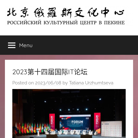
Skip
to
content
北
РОССИЙСКИЙ
КУЛЬТУРНЫЙ
Menu
京
ЦЕНТР
В
ПЕКИНЕ
俄
2023第十四届国际IT论坛
罗
Posted on
2023/06/08
by
Tatiana Urzhumtseva
斯
文
化