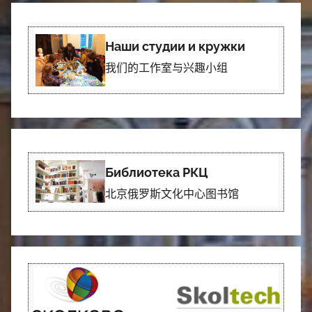
Наши студии и кружки
我们的工作室与兴趣小组
Библиотека РКЦ
北京俄罗斯文化中心图书馆