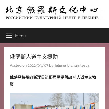
Skip
to
content
北
РОССИЙСКИЙ
КУЛЬТУРНЫЙ
Menu
京
ЦЕНТР
В
ПЕКИНЕ
俄
俄罗斯人道主义援助
罗
Posted on
2022/09/07
by
Tatiana Urzhumtseva
斯
俄萨马拉州向斯涅日诺耶居民提供18吨人道主义物
资
文
化