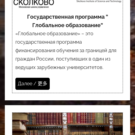
Государственная программа ”
Глобальное образование”
«Глобальное образование» – это
государственная программа
финансирования обучения за границей для
граждан России, поступивших в один из
ведущих зарубежных университетов.
Далее / 更多