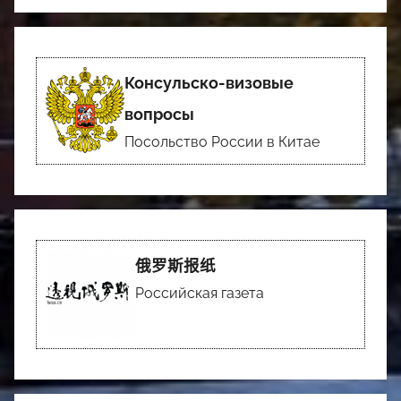
Консульско-визовые
вопросы
Посольство России в Китае
俄罗斯报纸
Российская газета