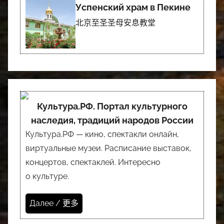
Успенский храм в Пекине
北京至圣圣母安息教堂
Культура.РФ. Портал культурного
наследия, традиций народов России
Культура.РФ — кино, спектакли онлайн,
виртуальные музеи. Расписание выставок,
концертов, спектаклей. Интересно
о культуре.
Далее / 更多