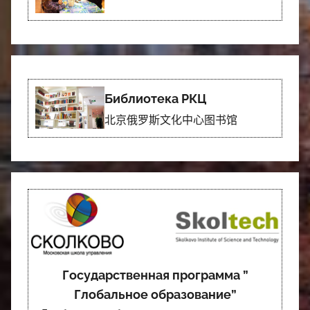
Библиотека РКЦ
北京俄罗斯文化中心图书馆
Государственная программа ”
Глобальное образование”