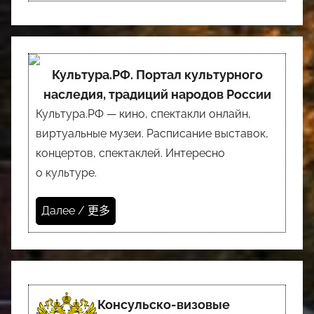
Культура.РФ. Портал культурного
наследия, традиций народов России
Культура.РФ — кино, спектакли онлайн,
виртуальные музеи. Расписание выставок,
концертов, спектаклей. Интересно
о культуре.
Далее / 更多
Консульско-визовые