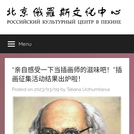
Skip
to
content
北
РОССИЙСКИЙ
КУЛЬТУРНЫЙ
Menu
京
ЦЕНТР
В
ПЕКИНЕ
俄
“亲自感受一下当插画师的滋味吧！”插
罗
画征集活动结果出炉啦！
Posted on
2023/03/09
by
Tatiana Urzhumtseva
斯
文
化