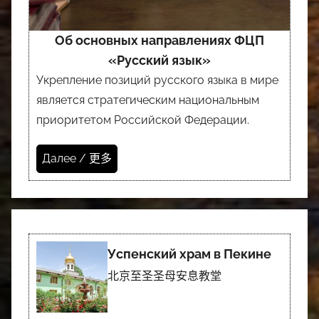
Об основных направлениях ФЦП
«Русский язык»
Укрепление позиций русского языка в мире
является стратегическим национальным
приоритетом Российской Федерации.
Далее / 更多
Успенский храм в Пекине
北京至圣圣母安息教堂