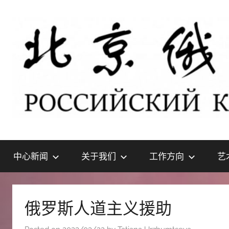
Skip
to
content
北
РОССИЙСКИЙ
КУЛЬТУРНЫЙ
中心新闻
关于我们
工作方向
艺
ЦЕНТР
京
В
ПЕКИНЕ
俄
俄罗斯人道主义援助
罗