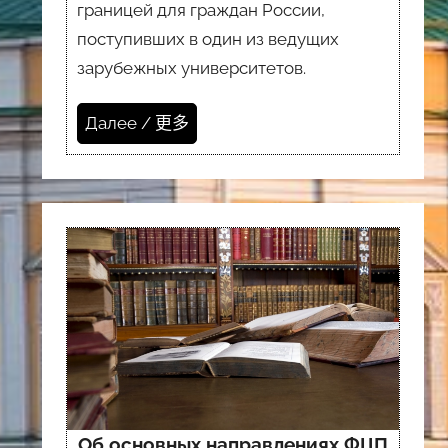
границей для граждан России,
поступивших в один из ведущих
зарубежных университетов.
Далее / 更多
Об основных направлениях ФЦП