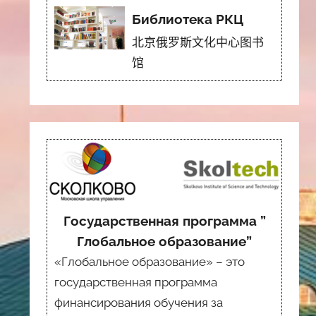
Библиотека РКЦ
北京俄罗斯文化中心图书
馆
Государственная программа ”
Глобальное образование”
«Глобальное образование» – это
государственная программа
финансирования обучения за