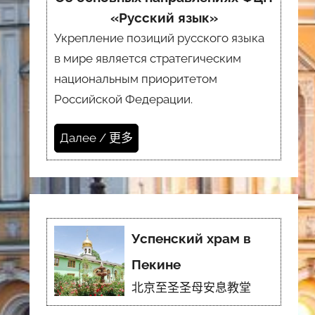
«Русский язык»
Укрепление позиций русского языка
в мире является стратегическим
национальным приоритетом
Российской Федерации.
Далее / 更多
Успенский храм в
Пекине
北京至圣圣母安息教堂