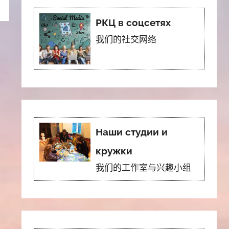
РКЦ в соцсетях
我们的社交网络
Наши студии и
кружки
我们的工作室与兴趣小组