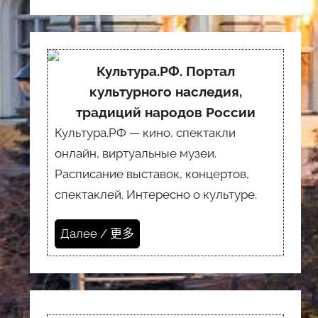
Культура.РФ. Портал
культурного наследия,
традиций народов России
Культура.РФ — кино, спектакли
онлайн, виртуальные музеи.
Расписание выставок, концертов,
спектаклей. Интересно о культуре.
Далее / 更多