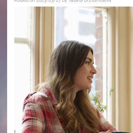
Posted on
2023/03/27
by
Tatiana Urzhumtseva
斯
文
化
中
心