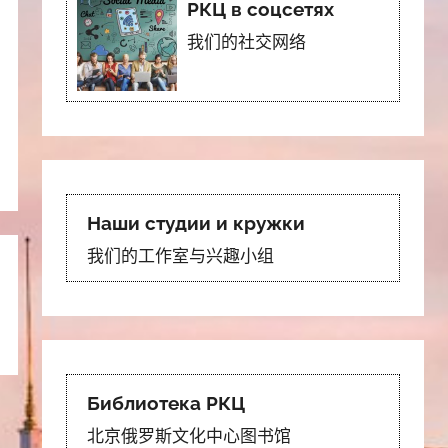
РКЦ в соцсетях
我们的社交网络
Наши студии и кружки
我们的工作室与兴趣小组
Библиотека РКЦ
北京俄罗斯文化中心图书馆