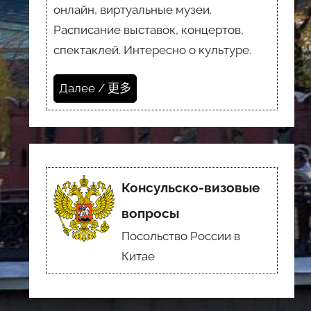
онлайн, виртуальные музеи.
Расписание выставок, концертов,
спектаклей. Интересно о культуре.
Далее / 更多
Консульско-визовые
вопросы
Посольство России в
Китае