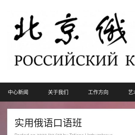
Skip
to
content
北
РОССИЙСКИЙ
КУЛЬТУРНЫЙ
中心新闻
关于我们
工作方向
艺
ЦЕНТР
京
В
ПЕКИНЕ
俄
实用俄语口语班
罗