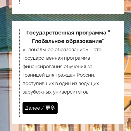
Государственная программа ”
Глобальное образование”
«Глобальное образование» – это
государственная программа
финансирования обучения за
границей для граждан России,
поступивших в один из ведущих
зарубежных университетов.
Далее / 更多