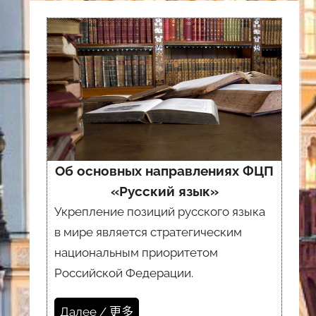
Об основных направлениях ФЦП
«Русский язык»
Укрепление позиций русского языка
в мире является стратегическим
национальным приоритетом
Российской Федерации.
Далее / 更多