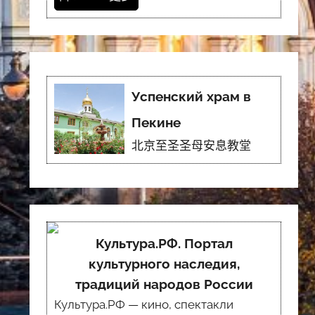
Успенский храм в
Пекине
北京至圣圣母安息教堂
Культура.РФ. Портал
культурного наследия,
традиций народов России
Культура.РФ — кино, спектакли