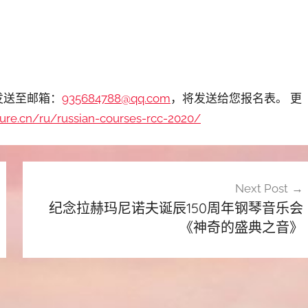
发送至邮箱：
935684788@qq.com
，将发送给您报名表。 更
lture.cn/ru/russian-courses-rcc-2020/
Next Post
纪念拉赫玛尼诺夫诞辰150周年钢琴音乐会
《神奇的盛典之音》