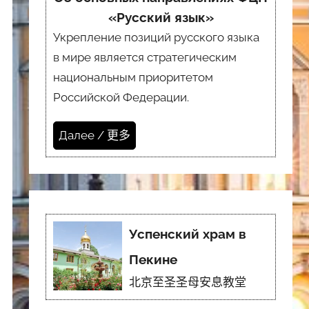
«Русский язык»
Укрепление позиций русского языка
в мире является стратегическим
национальным приоритетом
Российской Федерации.
Далее / 更多
Успенский храм в
Пекине
北京至圣圣母安息教堂