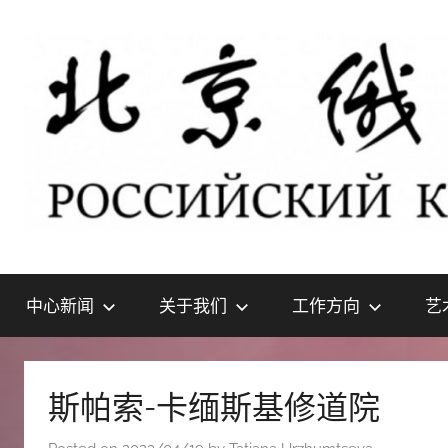
Skip
to
content
北
РОССИЙСКИЙ
КУЛЬТУРНЫЙ
中心新闻
关于我们
工作方向
艺
ЦЕНТР
京
В
ПЕКИНЕ
俄
斯帕索-卡缅斯基修道院
罗