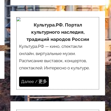
Культура.РФ. Портал
культурного наследия,
традиций народов России
Культура.РФ — кино, спектакли
онлайн, виртуальные музеи.
Расписание выставок, концертов,
спектаклей. Интересно о культуре.
Далее / 更多