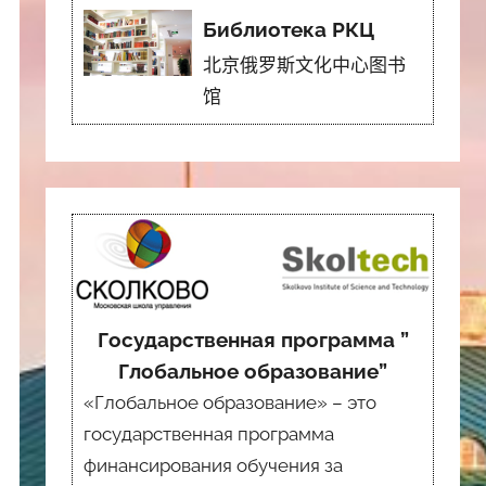
Библиотека РКЦ
北京俄罗斯文化中心图书
馆
Государственная программа ”
Глобальное образование”
«Глобальное образование» – это
государственная программа
финансирования обучения за