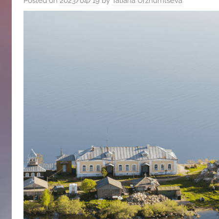
Posted on
2023/04/19
by
Tatiana Urzhumtseva
斯
文
化
中
心