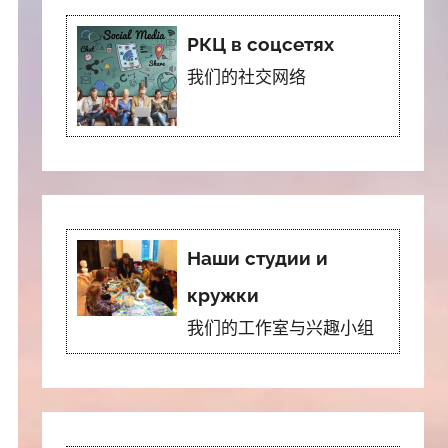
РКЦ в соцсетях
我们的社交网络
Наши студии и
кружки
我们的工作室与兴趣小组