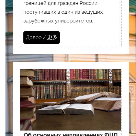
границей для граждан России,
поступивших в один из ведущих
зарубежных университетов.
Далее / 更多
Об основных направлениях ФЦП