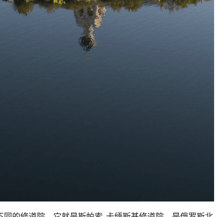
不同的修道院。它就是斯帕索-卡缅斯基修道院，是俄罗斯北