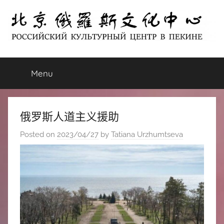
Skip
to
content
北
РОССИЙСКИЙ
КУЛЬТУРНЫЙ
Menu
京
ЦЕНТР
В
ПЕКИНЕ
俄
俄罗斯人道主义援助
罗
Posted on
2023/04/27
by
Tatiana Urzhumtseva
斯
文
化