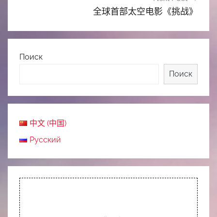
全球首部太空电影《挑战》
Поиск
Поиск
中文 (中国)
Русский