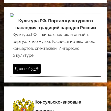
Культура.РФ. Портал культурного
наследия, традиций народов России
Культура.РФ — кино, спектакли онлайн,
виртуальные музеи. Расписание выставок,
концертов, спектаклей. Интересно
о культуре.
Далее / 更多
Консульско-визовые
вопросы