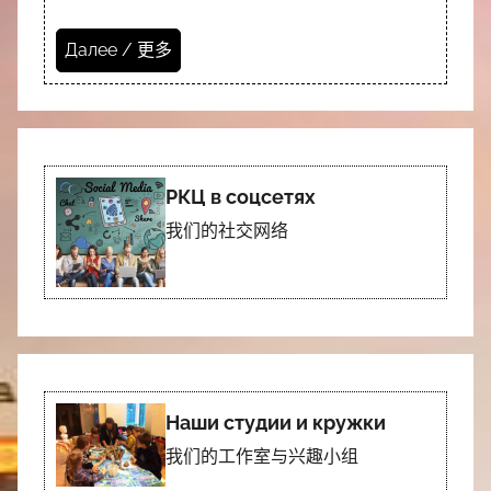
Далее / 更多
РКЦ в соцсетях
我们的社交网络
Наши студии и кружки
我们的工作室与兴趣小组