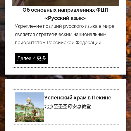
Об основных направлениях ФЦП
«Русский язык»
Укрепление позиций русского языка в мире
является стратегическим национальным
приоритетом Российской Федерации.
Далее / 更多
Успенский храм в Пекине
北京至圣圣母安息教堂