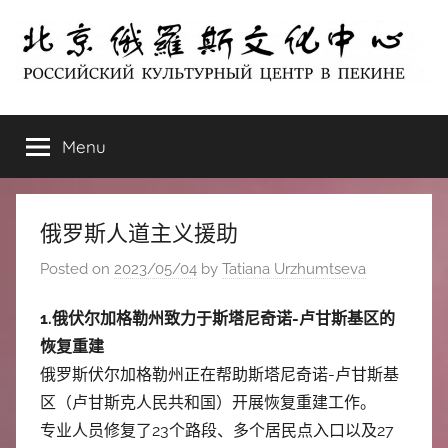
Skip
to
content
北
РОССИЙСКИЙ
КУЛЬТУРНЫЙ
Menu
京
ЦЕНТР
В
ПЕКИНЕ
俄
俄罗斯人道主义援助
罗
Posted on
2023/05/04
by
Tatiana Urzhumtseva
斯
1.俄伏尔加格勒州致力于斯塔尼奇诺-卢甘斯基区的
恢复重建
文
俄罗斯伏尔加格勒州正在帮助斯塔尼奇诺-卢甘斯基
化
区（卢甘斯克人民共和国）开展恢复重建工作。
专业人员修复了23个路段、多个居民点入口以及27