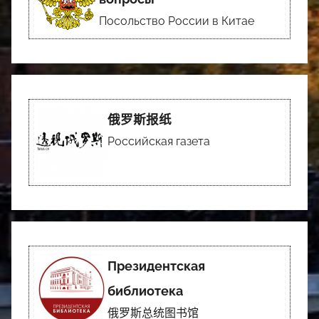
Посольство России в Китае
俄罗斯报纸
Российская газета
Президентская
библиотека
俄罗斯总统图书馆