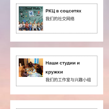
РКЦ в соцсетях
我们的社交网络
Наши студии и
кружки
我们的工作室与兴趣小组