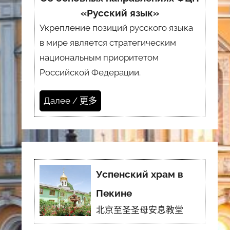
«Русский язык»
Укрепление позиций русского языка
в мире является стратегическим
национальным приоритетом
Российской Федерации.
Далее / 更多
Успенский храм в
Пекине
北京至圣圣母安息教堂