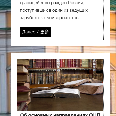
границей для граждан России,
поступивших в один из ведущих
зарубежных университетов.
Далее / 更多
Об основных направлениях ФЦП