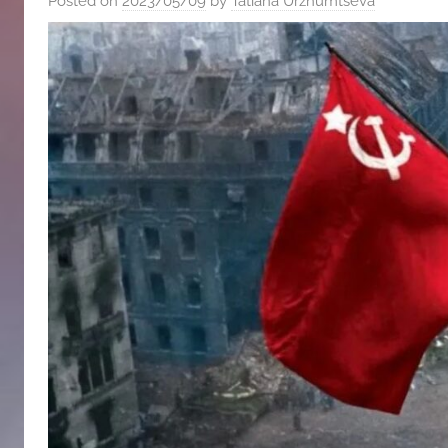
Posted on
2023/05/09
by
Tatiana Urzhumtseva
斯
文
化
中
心