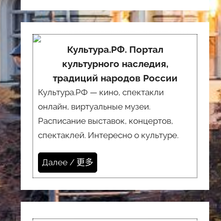
Культура.РФ. Портал
культурного наследия,
традиций народов России
Культура.РФ — кино, спектакли
онлайн, виртуальные музеи.
Расписание выставок, концертов,
спектаклей. Интересно о культуре.
Далее / 更多