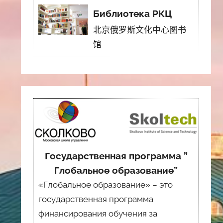
Библиотека РКЦ
北京俄罗斯文化中心图书
馆
Государственная программа ”
Глобальное образование”
«Глобальное образование» – это
государственная программа
финансирования обучения за