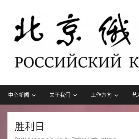
Skip
to
content
北
РОССИЙСКИЙ
КУЛЬТУРНЫЙ
中心新闻
关于我们
工作方向
艺
ЦЕНТР
京
В
ПЕКИНЕ
俄
胜利日
罗