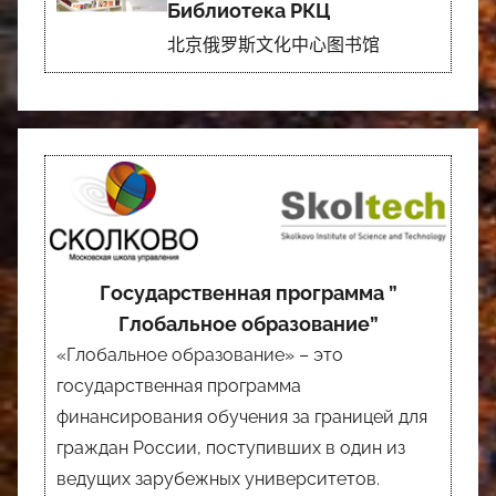
Библиотека РКЦ
北京俄罗斯文化中心图书馆
Государственная программа ”
Глобальное образование”
«Глобальное образование» – это
государственная программа
финансирования обучения за границей для
граждан России, поступивших в один из
ведущих зарубежных университетов.