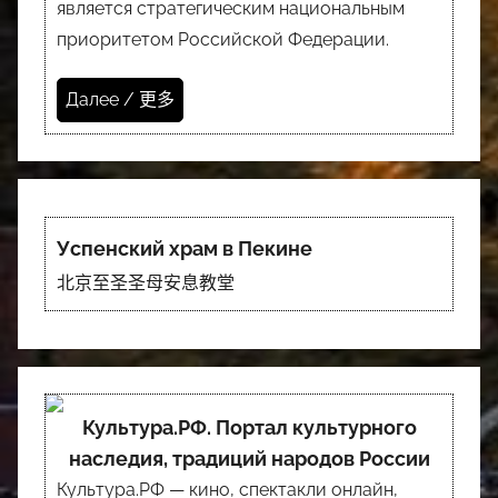
является стратегическим национальным
приоритетом Российской Федерации.
Далее / 更多
Успенский храм в Пекине
北京至圣圣母安息教堂
Культура.РФ. Портал культурного
наследия, традиций народов России
Культура.РФ — кино, спектакли онлайн,