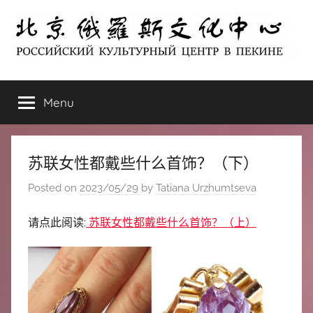
Skip
to
content
北
РОССИЙСКИЙ
КУЛЬТУРНЫЙ
Menu
京
ЦЕНТР
В
ПЕКИНЕ
俄
苏联女性都戴些什么首饰？（下）
罗
Posted on
2023/05/29
by
Tatiana Urzhumtseva
斯
请点此阅读:
苏联女性都戴些什么首饰？（上）
文
化