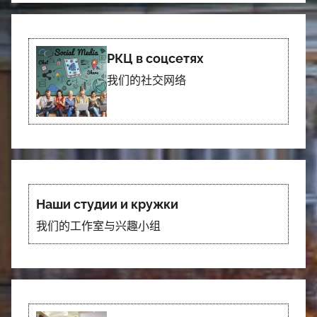
РКЦ в соцсетях
我们的社交网络
Наши студии и кружки
我们的工作室与兴趣小组