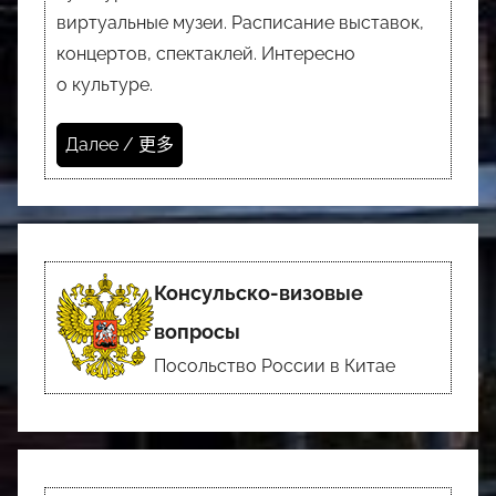
виртуальные музеи. Расписание выставок,
концертов, спектаклей. Интересно
о культуре.
Далее / 更多
Консульско-визовые
вопросы
Посольство России в Китае