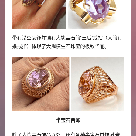
中
心
带有镂空装饰并镶有大块宝石的“王后”戒指（大的订
婚戒指）体现了大规模生产珠宝的极致华丽。
半宝石首饰
除了人造宝石饰品以外，还有各种半宝石首饰:孔雀