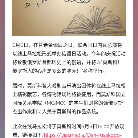
中
心
6月6日，在普希金诞辰之日，联合国日内瓦总部将
以线上马拉松形式举办俄语日活动。今年的庆祝活动
将致敬俄罗斯首都历史上的俄语，并将以“莫斯科！
俄罗斯人的心声是多么的响亮！”名称举行。
届时，莫斯科各大戏剧音乐演出团体将在线上马拉松
上精彩献艺，各博物馆场地将被征用，而莫斯科国立
国际关系学院（MGIMO）的学生们则将朗诵俄罗斯
杰出作家和诗人关于莫斯科的作品选段。
此次在线马拉松将于莫斯科时间6月6日16:00开放观
看，链接如下:
https://viar.media/Den-russkogo-