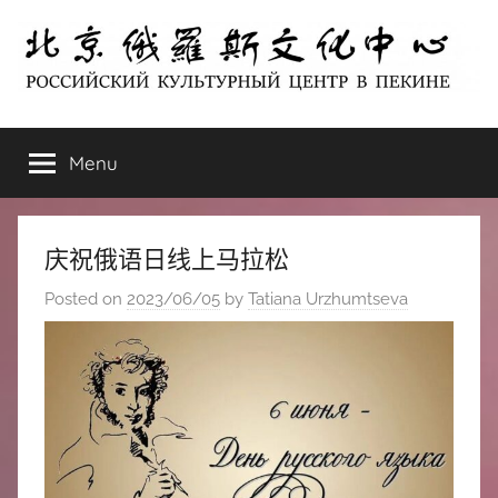
Skip
to
content
北
РОССИЙСКИЙ
КУЛЬТУРНЫЙ
Menu
京
ЦЕНТР
В
ПЕКИНЕ
俄
庆祝俄语日线上马拉松
罗
Posted on
2023/06/05
by
Tatiana Urzhumtseva
斯
文
化