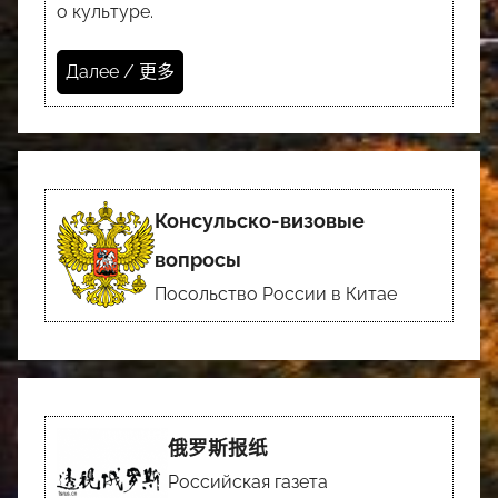
о культуре.
Далее / 更多
Консульско-визовые
вопросы
Посольство России в Китае
俄罗斯报纸
Российская газета