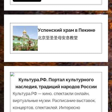
Успенский храм в Пекине
北京至圣圣母安息教堂
Культура.РФ. Портал культурного
наследия, традиций народов России
Культура.РФ — кино, спектакли онлайн,
виртуальные музеи. Расписание выставок,
концертов, спектаклей. Интересно